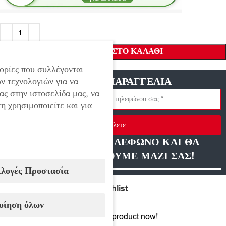
ΠΡΟΣΘΉΚΗ ΣΤΟ ΚΑΛΆΘΙ
ορίες που συλλέγονται
ΓΡΗΓΟΡΗ ΠΑΡΑΓΓΕΛΙΑ
ν τεχνολογιών για να
ας στην ιστοσελίδα μας, να
η χρησιμοποιείτε και για
Στείλετε
ΑΦΗΣΤΕ ΜΑΣ ΤΗΛΕΦΩΝΟ ΚΑΙ ΘΑ
ΕΠΙΚΟΙΝΩΝΗΣΟΥΜΕ ΜΑΖΙ ΣΑΣ!
ιλογές Προστασία
Compare
Add to wishlist
οίηση όλων
15
People watching this product now!