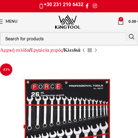
+30 231 210 5432
0
0.00
MENU
Αρχική σελίδα
Εργαλεία χειρός
Κλειδιά
-23%