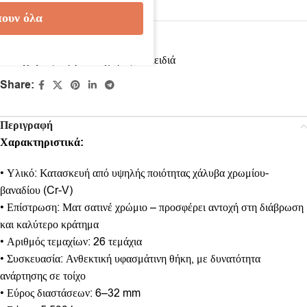
ουν όλα
Κωδικός προϊόντος:
JN66324
Κατηγορίες:
Εργαλεία χειρός
,
Κλειδιά
Share:
Περιγραφή
Χαρακτηριστικά:
• Υλικό: Κατασκευή από υψηλής ποιότητας χάλυβα χρωμίου-
βαναδίου (Cr-V)
• Επίστρωση: Ματ σατινέ χρώμιο – προσφέρει αντοχή στη διάβρωση
και καλύτερο κράτημα
• Αριθμός τεμαχίων: 26 τεμάχια
• Συσκευασία: Ανθεκτική υφασμάτινη θήκη, με δυνατότητα
ανάρτησης σε τοίχο
• Εύρος διαστάσεων: 6–32 mm