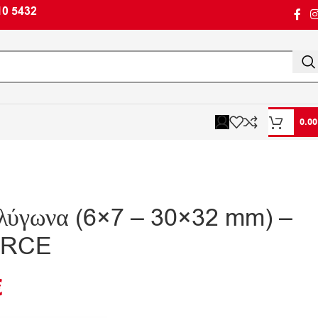
10 5432
0.0
ολύγωνα (6×7 – 30×32 mm) –
FORCE
€