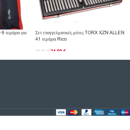
6 τεμάχια για
Σετ επαγγελματικές μύτες TORX XZN ALLEN
41 τεμάχια Rico
24.90
€
39.90
€
ΠΡΟΣΘΉΚΗ ΣΤΟ ΚΑΛΆΘΙ