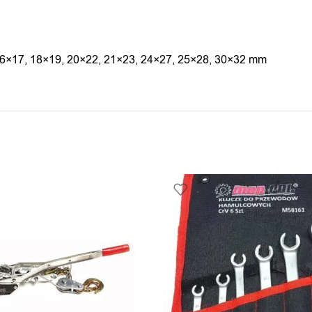
5, 16×17, 18×19, 20×22, 21×23, 24×27, 25×28, 30×32 mm