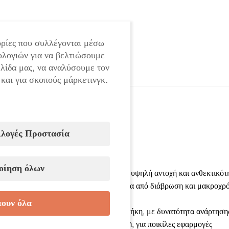
ρίες που συλλέγονται μέσω
ολογιών για να βελτιώσουμε
ελίδα μας, να αναλύσουμε τον
 και για σκοπούς μάρκετινγκ.
ιλογές Προστασία
Χαρακτηριστικά:
οίηση όλων
• Υλικό: Χάλυβας χρωμίου-βαναδίου – υψηλή αντοχή και ανθεκτικότ
• Επίστρωση: Χρωμιωμένη – προστασία από διάβρωση και μακροχρό
• Αριθμός τεμαχίων: 12 τεμάχια
ουν όλα
• Συσκευασία: Ανθεκτική υφασμάτινη θήκη, με δυνατότητα ανάρτησης
• Εύρος διαστάσεων: 6×7 – 30×32 mm, για ποικίλες εφαρμογές