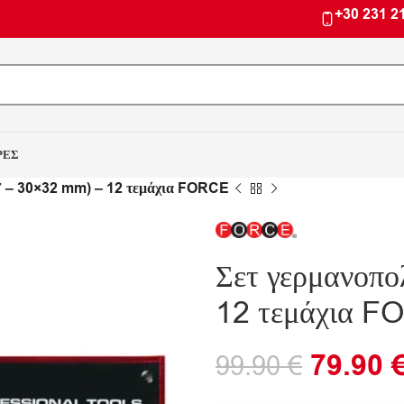
+30 231 2
ΡΕΣ
7 – 30×32 mm) – 12 τεμάχια FORCE
Σετ γερμανοπ
12 τεμάχια 
79.90
99.90
€