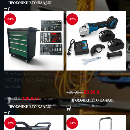
ΠΡΟΣΘΉΚΗ ΣΤΟ ΚΑΛΆΘΙ
-23%
-42%
Μεταλλικός Εργαλειοφόρος
Επαναφορτιζόμενος γωνιακός
ROCKFORCE 240τμχ με 5
τροχός 36V 8AH
Συρτάρια
63.90
€
109.90
€
309.90
€
399.90
€
ΠΡΟΣΘΉΚΗ ΣΤΟ ΚΑΛΆΘΙ
ΠΡΟΣΘΉΚΗ ΣΤΟ ΚΑΛΆΘΙ
-32%
-33%