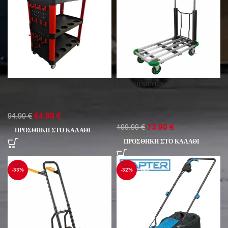
Καρότσι Εργαλείων με 3 Ράφια
Πτυσσόμενο καρότσι
HAWEK
μεταφοράς – πλατφόρμα
HAWEK
64.90
€
94.90
€
73.90
€
109.90
€
ΠΡΟΣΘΉΚΗ ΣΤΟ ΚΑΛΆΘΙ
ΠΡΟΣΘΉΚΗ ΣΤΟ ΚΑΛΆΘΙ
-33%
-32%