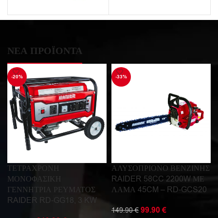
ΝΕΑ ΠΡΟΪΟΝΤΑ
-20%
-33%
ΤΕΤΡΑΧΡΟΝΗ
ΑΛΥΣΟΠΡΙΟΝΟ ΒΕΝΖΙΝΗΣ
ΜΟΝΟΦΑΣΙΚΗ
RAIDER 58CC 2200W ΜΕ
ΓΕΝΝΗΤΡΙΑ ΡΕΥΜΑΤΟΣ
ΛΑΜΑ 45CM – RD-GCS20
RAIDER RD-GG18, 3 KW
99.90
€
149.90
€