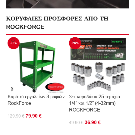
ΚΟΡΥΦΑΙΕΣ ΠΡΟΣΦΟΡΕΣ ΑΠΟ ΤΗ
ROCKFORCE
-38%
-26%
-
Καρότσι εργαλείων 3 ραφιών
Σετ καρυδάκια 25 τεμάχια
Επ
RockForce
1/4” και 1/2” (4-32mm)
κα
ROCKFORCE
δι
79.90
€
129.90
€
R
36.90
€
49.90
€
ΠΡΟΣΘΉΚΗ ΣΤΟ ΚΑΛΆΘΙ
3
ΠΡΟΣΘΉΚΗ ΣΤΟ ΚΑΛΆΘΙ