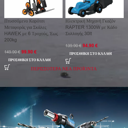
Πτυσσόμενο Καρότσι
Ηλεκτρική Μηχανή Γκαζόν
Μεταφοράς για Σκάλες
RAPTER 1300W με Κάδο
HAWEK με 6 Τροχούς, Έως
Συλλογής 30lt
200kg
94.90
€
139.90
€
99.90
€
149.90
€
ΠΡΟΣΘΉΚΗ ΣΤΟ ΚΑΛΆΘΙ
ΠΡΟΣΘΉΚΗ ΣΤΟ ΚΑΛΆΘΙ
ΠΕΡΙΣΣΟΤΕΡΑ ΝΕΑ ΠΡΟΪΟΝΤΑ