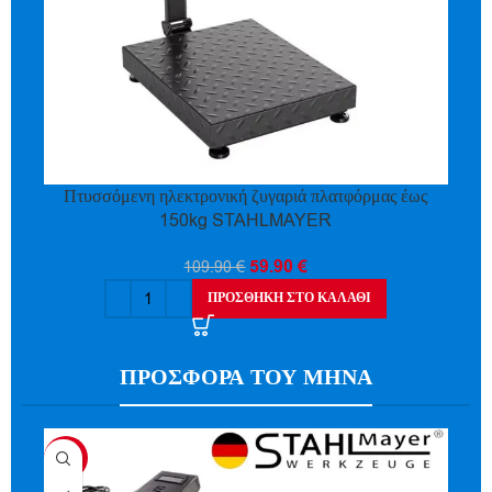
Πτυσσόμενη ηλεκτρονική ζυγαριά πλατφόρμας έως
150kg STAHLMAYER
59.90
€
109.90
€
ΠΡΟΣΘΉΚΗ ΣΤΟ ΚΑΛΆΘΙ
ΠΡΟΣΦΟΡΑ ΤΟΥ ΜΗΝΑ
-54%