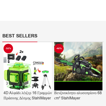
BEST SELLERS
-50%
-46%
4D Aλφάδι λέιζερ 16 Γραμμών
Βενζινοκίνητο αλυσοπρίονο 68
Πράσινης Δέσμης StahlMayer
сm³ StahlMayer