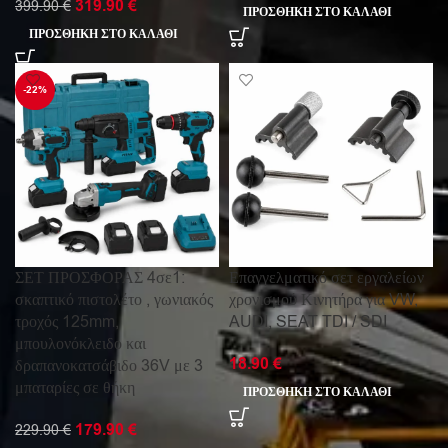
319.90
€
399.90
€
ΠΡΟΣΘΉΚΗ ΣΤΟ ΚΑΛΆΘΙ
ΠΡΟΣΘΉΚΗ ΣΤΟ ΚΑΛΆΘΙ
-22%
ΣΕΤ ΠΡΟΣΦΟΡΑΣ 4σε1:
Επαγγελματικό σετ εργαλείων
σκαπτικό πιστολέτο , γωνιακός
χρονισμού Κινητήρα για VW,
τροχός 125mm,
AUDI, SEAT TDI / SDI
μπουλονόκλειδο και
18.90
€
δραπανοκατσάβιδο 36V με 3
μπαταρίες σε θήκη
ΠΡΟΣΘΉΚΗ ΣΤΟ ΚΑΛΆΘΙ
179.90
€
229.90
€