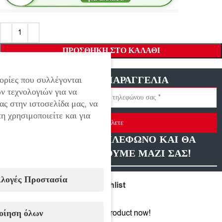
ΠΡΟΣΘΉΚΗ ΣΤΟ ΚΑΛΆΘΙ
ΓΡΗΓΟΡΗ ΠΑΡΑΓΓΕΛΙΑ
ορίες που συλλέγονται
ν τεχνολογιών για να
ας στην ιστοσελίδα μας, να
η χρησιμοποιείτε και για
Στείλετε
ΑΦΗΣΤΕ ΜΑΣ ΤΗΛΕΦΩΝΟ ΚΑΙ ΘΑ
ΕΠΙΚΟΙΝΩΝΗΣΟΥΜΕ ΜΑΖΙ ΣΑΣ!
ιλογές Προστασία
Compare
Add to wishlist
οίηση όλων
4
People watching this product now!