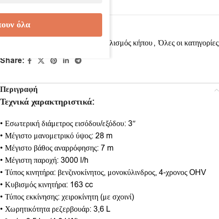
ουν όλα
Κωδικός προϊόντος:
RR44435
Κατηγορίες:
Αντλίες νερού
,
Εξοπλισμός κήπου
,
Όλες οι κατηγορίες
Share:
Περιγραφή
Τεχνικά χαρακτηριστικά:
• Εσωτερική διάμετρος εισόδου/εξόδου: 3″
• Μέγιστο μανομετρικό ύψος: 28 m
• Μέγιστο βάθος αναρρόφησης: 7 m
• Μέγιστη παροχή: 3000 l/h
• Τύπος κινητήρα: βενζινοκίνητος, μονοκύλινδρος, 4-χρονος OHV
• Κυβισμός κινητήρα: 163 cc
• Τύπος εκκίνησης: χειροκίνητη (με σχοινί)
• Χωρητικότητα ρεζερβουάρ: 3,6 L