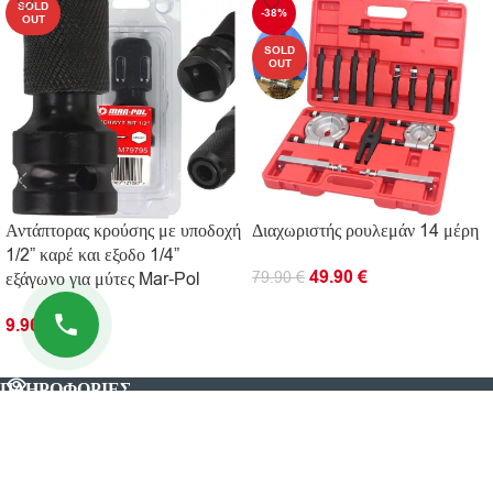
SOLD
-38%
OUT
SOLD
OUT
Αντάπτορας κρούσης με υποδοχή
Διαχωριστής ρουλεμάν 14 μέρη
1/2” καρέ και εξοδο 1/4”
49.90
€
εξάγωνο για μύτες Mar-Pol
79.90
€
ΔΙΑΒΆΣΤΕ ΠΕΡΙΣΣΌΤΕΡΑ
9.90
€
ΔΙΑΒΆΣΤΕ ΠΕΡΙΣΣΌΤΕΡΑ
ΠΛΗΡΟΦΟΡΊΕΣ
ΧΡΗΣΙΜΟΙ ΣΥΝΔΕΣΜΟΙ
© 2026 Kingtools. Όλα τα δικαιώματα διατηρούνται