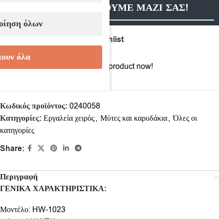
ΕΠΙΚΟΙΝΩΝΗΣΟΥΜΕ ΜΑΖΙ ΣΑΣ!
οίηση όλων
Compare
Add to wishlist
ουν όλα
20
People watching this product now!
Κωδικός προϊόντος:
0240058
Κατηγορίες:
Εργαλεία χειρός
,
Μύτες και καρυδάκια
,
Όλες οι
κατηγορίες
Share:
Περιγραφή
ΓΕΝΙΚΑ ΧΑΡΑΚΤΗΡΙΣΤΙΚΑ:
Μοντέλο: HW-1023