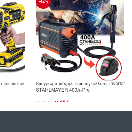
-42%
τίπου πιστόλι
Επαγγελματικός ηλεκτροσυγκολλητής inverter
STAHLMAYER 400А-Pro
74.90
€
129.90
€
ΠΡΟΣΘΉΚΗ ΣΤΟ ΚΑΛΆΘΙ