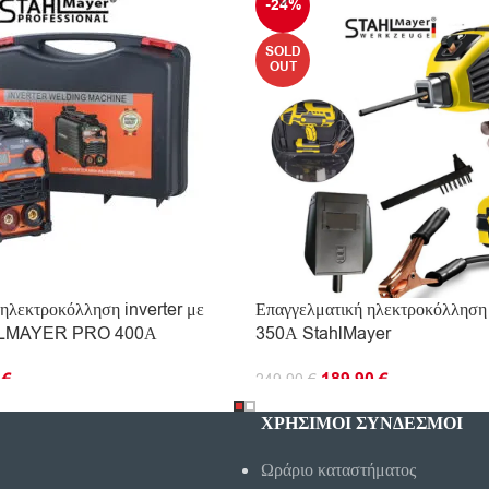
-24%
SOLD
OUT
ηλεκτροκόλληση inverter με
Επαγγελματική ηλεκτροκόλληση 
HLMAYER PRO 400А
350А StahlMayer
0
€
189.90
€
249.90
€
Ο ΚΑΛΆΘΙ
ΔΙΑΒΆΣΤΕ ΠΕΡΙΣΣΌΤΕΡΑ
ΧΡΗΣΙΜΟΙ ΣΥΝΔΕΣΜΟΙ
Ωράριο καταστήματος