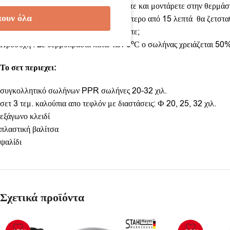
2.Βγάλτε τα καλούπα σωληνών, διαλέξτε και μοντάρετε στην θερμάσ
ουν όλα
3.Ενεργοποιήστε το μηχάνημα- για λιγότερο από 15 λεπτά θα ζετστ
4.Εισάγετε τον σωλήνα και το θερμαίνετε;
Προσοχή : Σε θερμοκρασία κάτω των 5ºС ο σωλήνας χρειάζεται 50
Το σετ περιεχει:
συγκολλητικό σωλήνων PPR σωλήνες 20-32 χιλ.
σετ 3 τεμ. καλούπια απο τεφλόν με διαστάσεις: Ф 20, 25, 32 χιλ.
εξάγωνο κλειδί
πλαστική βαλίτσα
ψαλίδι
Σχετικά προϊόντα