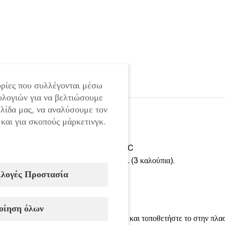
ρίες που συλλέγονται μέσω
ολογιών για να βελτιώσουμε
ελίδα μας, να αναλύσουμε τον
 και για σκοπούς μάρκετινγκ.
Συγκολλητικό πλαστικών σωλήνων PVC
Διάμερο καλουπιών: Ø20,Ø25,Ø32 χιλ (3 καλούπια).
ιλογές Προστασία
Ισχύς: 800 W
Οδηγίες χρήσης:
οίηση όλων
1.Βγάλτε το μηχάνημα από την βαλίτσα και τοποθετήστε το στην πλα