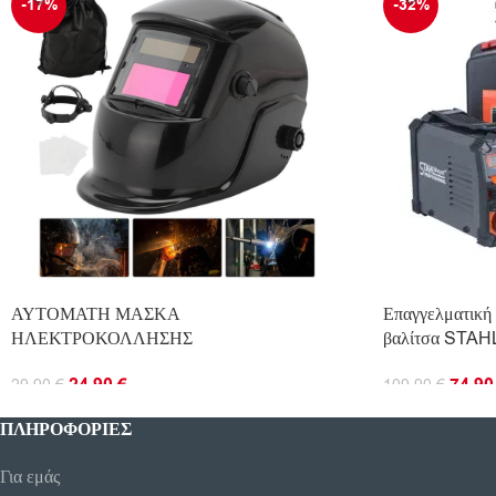
-17%
-32%
ΑΥΤΟΜΑΤΗ ΜΑΣΚΑ
Επαγγελματική 
ΗΛΕΚΤΡΟΚΟΛΛΗΣΗΣ
βαλίτσα STA
24.90
€
74.9
29.90
€
109.90
€
ΠΡΟΣΘΉΚΗ ΣΤΟ ΚΑΛΆΘΙ
ΠΡΟΣΘΉΚΗ ΣΤ
ΠΛΗΡΟΦΟΡΊΕΣ
Για εμάς