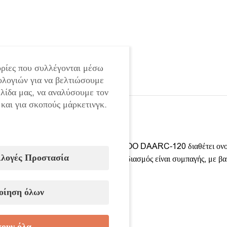
ρίες που συλλέγονται μέσω
ολογιών για να βελτιώσουμε
ελίδα μας, να αναλύσουμε τον
 και για σκοπούς μάρκετινγκ.
Η συγκόλλησης τύπου πιστόλι DAEWOO DAARC-120 διαθέτει ονομαστ
ιλογές Προστασία
όσο και για ερασιτεχνική χρήση. Ο σχεδιασμός είναι συμπαγής, με 
Τεχνικά χαρακτηριστικά:
οίηση όλων
Τάση τροφοδοσίας:
220 V
Είσοδος ρεύματος:
21 A
ουν όλα