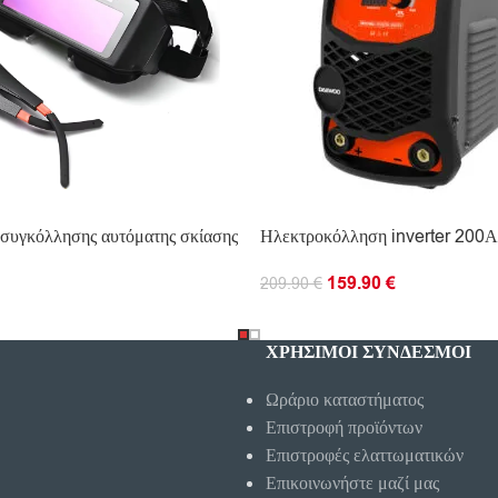
οσυγκόλλησης αυτόματης σκίασης
Ηλεκτροκόλληση inverter 2
159.90
€
209.90
€
Ο ΚΑΛΆΘΙ
ΠΡΟΣΘΉΚΗ ΣΤΟ ΚΑΛΆΘΙ
ΧΡΗΣΙΜΟΙ ΣΥΝΔΕΣΜΟΙ
Ωράριο καταστήματος
Επιστροφή προϊόντων
Επιστροφές ελαττωματικών
Επικοινωνήστε μαζί μας