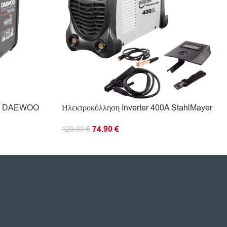
00А DAEWOO
Ηλεκτροκόλληση Inverter 400A StahlMayer
74.90
€
129.90
€
ΠΡΟΣΘΉΚΗ ΣΤΟ ΚΑΛΆΘΙ