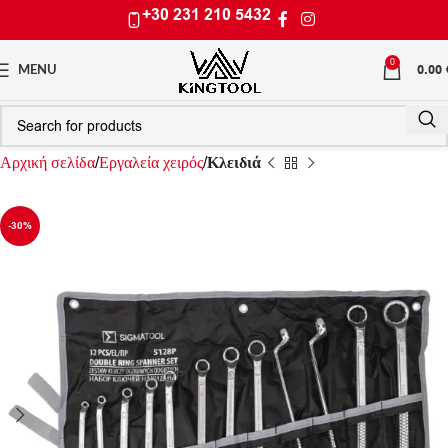
+30 231 210 5432
0
0.00
MENU
Αρχική σελίδα
Εργαλεία χειρός
Κλειδιά
-30%