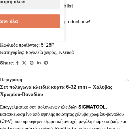
οίηση όλων
Compare
Add to wishlist
ουν όλα
14
People watching this product now!
Κωδικός προϊόντος:
5128P
Κατηγορίες:
Εργαλεία χειρός
,
Κλειδιά
Share:
Περιγραφή
Σετ πολύγωνα κλειδιά κυρτά 6-32 mm – Χάλυβας
Χρωμίου-Βαναδίου
Επαγγελματικό σετ πολύγωνων κλειδιών
SIGMATOOL
,
κατασκευασμένο από υψηλής ποιότητας χάλυβα χρωμίου-βαναδίου
(Cr-V), που προσφέρει εξαιρετική αντοχή, μεγάλη διάρκεια ζωής και
υψηλή αντίσταση στη φθορά. Κατάλληλο τόσο για επαγγελματίες