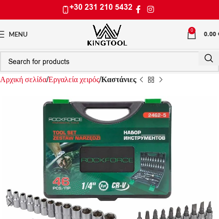
+30 231 210 5432
0
0.00
MENU
Αρχική σελίδα
Εργαλεία χειρός
Καστάνιες