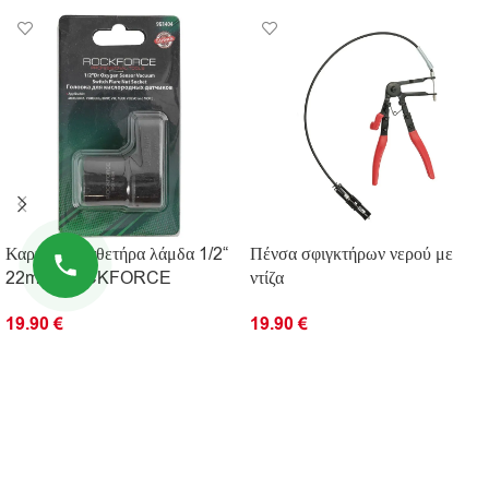
Καρυδάκι καθετήρα λάμδα 1/2“
Πένσα σφιγκτήρων νερού με
22mm ROCKFORCE
ντίζα
19.90
€
19.90
€
ΠΡΟΣΘΉΚΗ ΣΤΟ ΚΑΛΆΘΙ
ΠΡΟΣΘΉΚΗ ΣΤΟ ΚΑΛΆΘΙ
ΠΛΗΡΟΦΟΡΊΕΣ
ΧΡΗΣΙΜΟΙ ΣΥΝΔΕΣΜΟΙ
© 2026 Kingtools. Όλα τα δικαιώματα διατηρούνται