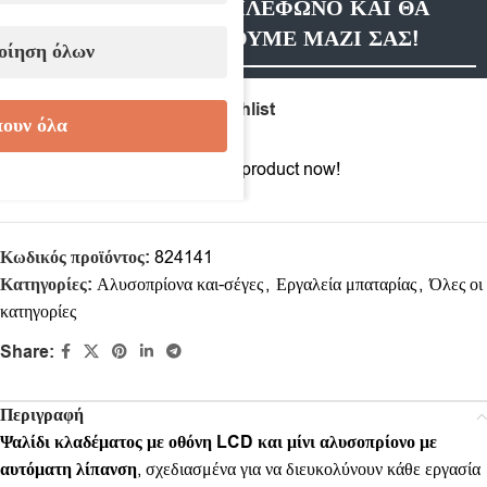
ΑΦΗΣΤΕ ΜΑΣ ΤΗΛΕΦΩΝΟ ΚΑΙ ΘΑ
ΕΠΙΚΟΙΝΩΝΗΣΟΥΜΕ ΜΑΖΙ ΣΑΣ!
οίηση όλων
Compare
Add to wishlist
ουν όλα
14
People watching this product now!
Κωδικός προϊόντος:
824141
Κατηγορίες:
Αλυσοπρίονα και-σέγες
,
Εργαλεία μπαταρίας
,
Όλες οι
κατηγορίες
Share:
Περιγραφή
Ψαλίδι κλαδέματος με οθόνη LCD και μίνι αλυσοπρίονο με
αυτόματη λίπανση
, σχεδιασμένα για να διευκολύνουν κάθε εργασία