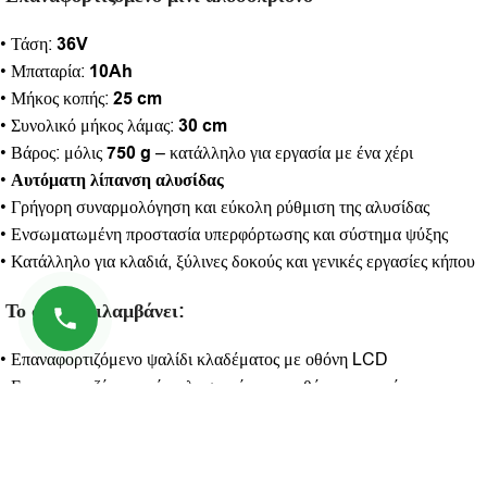
• Τάση:
36V
• Μπαταρία:
10Ah
• Μήκος κοπής:
25 cm
• Συνολικό μήκος λάμας:
30 cm
• Βάρος: μόλις
750 g
– κατάλληλο για εργασία με ένα χέρι
•
Αυτόματη λίπανση αλυσίδας
• Γρήγορη συναρμολόγηση και εύκολη ρύθμιση της αλυσίδας
• Ενσωματωμένη προστασία υπερφόρτωσης και σύστημα ψύξης
• Κατάλληλο για κλαδιά, ξύλινες δοκούς και γενικές εργασίες κήπου
Το σετ περιλαμβάνει:
• Επαναφορτιζόμενο ψαλίδι κλαδέματος με οθόνη LCD
• Επαναφορτιζόμενο μίνι αλυσοπρίονο με οθόνη και αυτόματη
λίπανση
• Λάμα
•
2 αλυσίδες