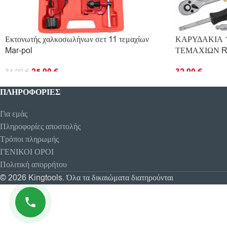
Εκτονωτής χαλκοσωλήνων σετ 11 τεμαχίων
ΚΑΡΥΔΑΚΙΑ 1
Mar-pol
ΤΕΜΑΧΙΩΝ 
25.90
€
32.90
€
34.90
€
ΠΡΟΣΘΉΚΗ ΣΤΟ ΚΑΛΆΘΙ
ΠΡΟΣΘΉΚΗ ΣΤ
ΠΛΗΡΟΦΟΡΊΕΣ
Για εμάς
Πληροφορίες αποστολής
Τρόποι πληρωμής
ΓΕΝΙΚΟΙ ΟΡΟΙ
Πολιτική απορρήτου
© 2026 Kingtools. Όλα τα δικαιώματα διατηρούνται