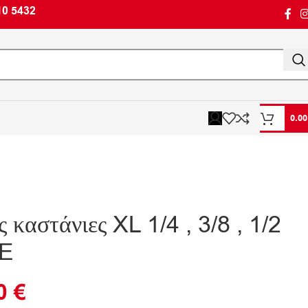
10 5432
0.0
ς καστάνιες XL 1/4 , 3/8 , 1/2
E
90
€