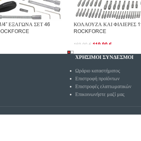
/4” ΕΞΑΓΩΝΑ ΣΕΤ 46
ΚΟΛΑΟΥΖΑ ΚΑΙ ΦΙΛΙΕΡΕΣ 
ROCKFORCE
ROCKFORCE
119.90
€
169.90
€
Ο ΚΑΛΆΘΙ
ΔΙΑΒΆΣΤΕ ΠΕΡΙΣΣΌΤΕΡΑ
ΧΡΗΣΙΜΟΙ ΣΥΝΔΕΣΜΟΙ
Ωράριο καταστήματος
Επιστροφή προϊόντων
Επιστροφές ελαττωματικών
Επικοινωνήστε μαζί μας