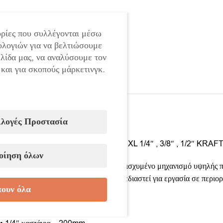
ρίες που συλλέγονται μέσω
ολογιών για να βελτιώσουμε
ελίδα μας, να αναλύσουμε τον
 και για σκοπούς μάρκετινγκ.
ιλογές Προστασία
Σετ ενισχυμένες εκτεταμένες καστάνιες XL 1/4″ , 3/8″ , 1/2″ KR
οίηση όλων
Κάθε καστάνια είναι εξοπλισμένη με ενισχυμένο μηχανισμό υψηλής πο
εκτεταμένες λαβές, αυτό το σετ έχει σχεδιαστεί για εργασία σε περι
ουν όλα
Περιεχόμενο στο σετ: