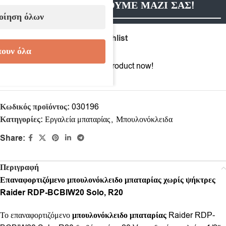
ΕΠΙΚΟΙΝΩΝΗΣΟΥΜΕ ΜΑΖΙ ΣΑΣ!
οίηση όλων
Compare
Add to wishlist
ουν όλα
8
People watching this product now!
Κωδικός προϊόντος:
030196
Κατηγορίες:
Εργαλεία μπαταρίας
,
Μπουλονόκλειδα
Share:
Περιγραφή
Επαναφορτιζόμενο μπουλονόκλειδο μπαταρίας χωρίς ψήκτρες
Raider RDP-BCBIW20 Solo, R20
Το επαναφορτιζόμενο
μπουλονόκλειδο μπαταρίας
Raider RDP-