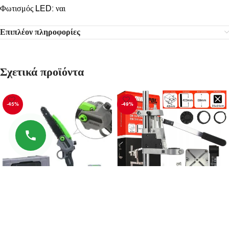
Φωτισμός LED: ναι
Επιπλέον πληροφορίες
Σχετικά προϊόντα
-45%
-49%
Αλυσοπρίονο μπαταρίας 20cm
Βάση πάγκου γενικής χρήσης για
με λίπανση αλυσίδας 36V
τρυπάνι 400 mm Mar-Pol
HAWEK