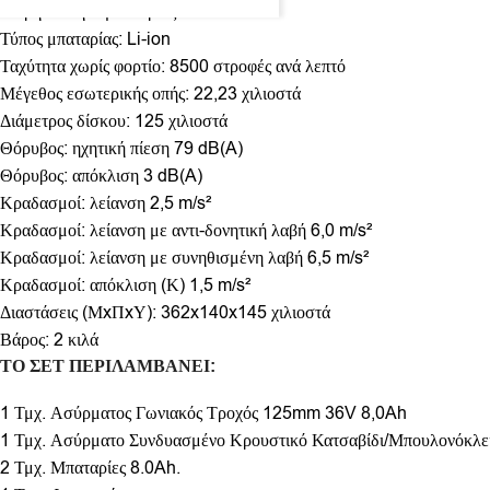
Χωρητικότητα μπαταρίας: 8.0Ah
Τύπος μπαταρίας: Li-ion
Ταχύτητα χωρίς φορτίο: 8500 στροφές ανά λεπτό
Μέγεθος εσωτερικής οπής: 22,23 χιλιοστά
Διάμετρος δίσκου: 125 χιλιοστά
Θόρυβος: ηχητική πίεση 79 dB(A)
Θόρυβος: απόκλιση 3 dB(A)
Κραδασμοί: λείανση 2,5 m/s²
Κραδασμοί: λείανση με αντι-δονητική λαβή 6,0 m/s²
Κραδασμοί: λείανση με συνηθισμένη λαβή 6,5 m/s²
Κραδασμοί: απόκλιση (Κ) 1,5 m/s²
Διαστάσεις (ΜxΠxΥ): 362x140x145 χιλιοστά
Βάρος: 2 κιλά
ΤΟ ΣΕΤ ΠΕΡΙΛΑΜΒΑΝΕΙ:
1 Τμχ. Ασύρματος Γωνιακός Τροχός 125mm 36V 8,0Ah
1 Τμχ. Ασύρματο Συνδυασμένο Κρουστικό Κατσαβίδι/Μπουλονόκλε
2 Τμχ. Μπαταρίες 8.0Ah.