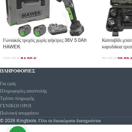
Γωνιακός τροχός χωρίς ψήκτρες 36V 5.0Ah
Κατσαβίδι μπα
HAWEK
καρυδάκια τρυπ
84.90
€
39.90
129.90
€
79.90
€
ΠΡΟΣΘΉΚΗ ΣΤΟ ΚΑΛΆΘΙ
ΠΡΟΣΘΉΚΗ ΣΤ
ΠΛΗΡΟΦΟΡΊΕΣ
Για εμάς
Πληροφορίες αποστολής
Τρόποι πληρωμής
ΓΕΝΙΚΟΙ ΟΡΟΙ
Πολιτική απορρήτου
© 2026 Kingtools. Όλα τα δικαιώματα διατηρούνται