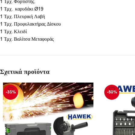
1 Τμχ. Φορτιστής.
1 Τμχ. καρυδάκι Ø19
1 Τμχ. Πλευρική Λαβή
1 Τμχ. Προφυλακτήρας Δίσκου
1 Τμχ. Κλειδί
1 Τμχ. Βαλίτσα Μεταφοράς
Σχετικά προϊόντα
-35%
-50%