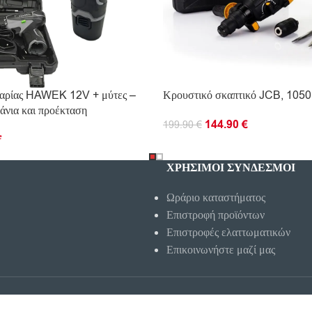
ταρίας HAWEK 12V + μύτες –
Κρουστικό σκαπτικό JCB, 105
άνια και προέκταση
144.90
€
199.90
€
€
ΠΡΟΣΘΉΚΗ ΣΤΟ ΚΑΛΆΘΙ
Ο ΚΑΛΆΘΙ
ΧΡΗΣΙΜΟΙ ΣΥΝΔΕΣΜΟΙ
Ωράριο καταστήματος
Επιστροφή προϊόντων
Επιστροφές ελαττωματικών
Επικοινωνήστε μαζί μας