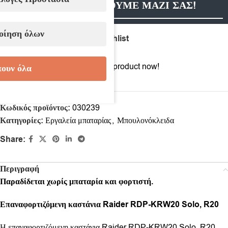
ΕΠΙΚΟΙΝΩΝΗΣΟΥΜΕ ΜΑΖΙ ΣΑΣ!
οίηση όλων
Compare
Add to wishlist
12
People watching this product now!
ουν όλα
Κωδικός προϊόντος:
030239
Κατηγορίες:
Εργαλεία μπαταρίας
,
Μπουλονόκλειδα
Share:
Περιγραφή
Παραδίδεται χωρίς μπαταρία και φορτιστή.
Επαναφορτιζόμενη καστάνια Raider RDP-KRW20 Solo, R20
Η επαναφορτιζόμενη καστάνια Raider RDP-KRW20 Solo, R20