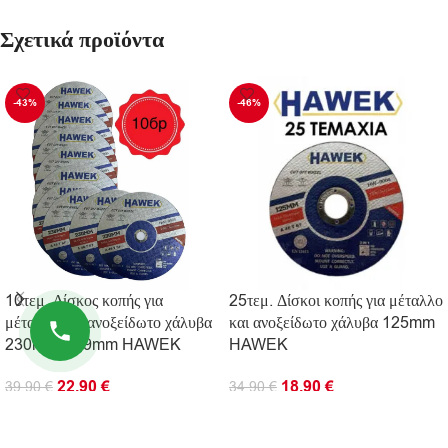
Σχετικά προϊόντα
-43%
-46%
10τεμ. Δίσκος κοπής για
25τεμ. Δίσκοι κοπής για μέταλλο
μέταλλο και ανοξείδωτο χάλυβα
και ανοξείδωτο χάλυβα 125mm
230mm / 1,9mm HAWEK
HAWEK
22.90
€
18.90
€
39.90
€
34.90
€
ΠΡΟΣΘΉΚΗ ΣΤΟ ΚΑΛΆΘΙ
ΠΡΟΣΘΉΚΗ ΣΤΟ ΚΑΛΆΘΙ