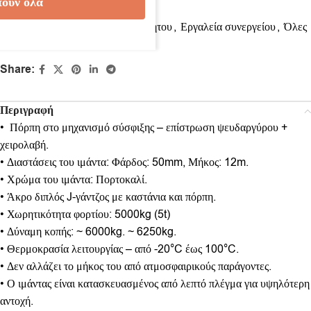
ουν όλα
Κωδικός προϊόντος:
11105
Κατηγορίες:
Εξοπλισμός αυτοκινήτου
,
Εργαλεία συνεργείου
,
Όλες
οι κατηγορίες
Share:
Περιγραφή
• Πόρπη στο μηχανισμό σύσφιξης – επίστρωση ψευδαργύρου +
χειρολαβή.
• Διαστάσεις του ιμάντα: Φάρδος: 50mm, Μήκος: 12m.
• Χρώμα του ιμάντα: Πορτοκαλί.
• Άκρο διπλός J-γάντζος με καστάνια και πόρπη.
• Χωρητικότητα φορτίου: 5000kg (5t)
• Δύναμη κοπής: ~ 6000kg. ~ 6250kg.
• Θερμοκρασία λειτουργίας – από -20°C έως 100°C.
• Δεν αλλάζει το μήκος του από ατμοσφαιρικούς παράγοντες.
• Ο ιμάντας είναι κατασκευασμένος από λεπτό πλέγμα για υψηλότερη
αντοχή.