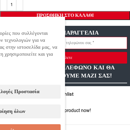
ΠΡΟΣΘΉΚΗ ΣΤΟ ΚΑΛΆΘΙ
ΓΡΗΓΟΡΗ ΠΑΡΑΓΓΕΛΙΑ
ορίες που συλλέγονται
ν τεχνολογιών για να
ας στην ιστοσελίδα μας, να
η χρησιμοποιείτε και για
Στείλετε
ΑΦΗΣΤΕ ΜΑΣ ΤΗΛΕΦΩΝΟ ΚΑΙ ΘΑ
ΕΠΙΚΟΙΝΩΝΗΣΟΥΜΕ ΜΑΖΙ ΣΑΣ!
ιλογές Προστασία
Compare
Add to wishlist
13
People watching this product now!
οίηση όλων