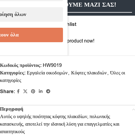
ΕΠΙΚΟΙΝΩΝΗΣΟΥΜΕ ΜΑΖΙ ΣΑΣ!
οίηση όλων
Compare
Add to wishlist
ουν όλα
14
People watching this product now!
Κωδικός προϊόντος:
HW9019
Κατηγορίες:
Εργαλεία οικοδομών
,
Κόφτες πλακιδιών
,
Όλες οι
κατηγορίες
Share:
Περιγραφή
Αυτός ο υψηλής ποιότητας κόφτης πλακιδίων, πολωνικής
κατασκευής, αποτελεί την ιδανική λύση για επαγγελματίες και
απαιτητικούς