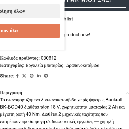
ΕΠΙΚΟΙΝΩΝΗΣΟΥΜΕ ΜΑΖΙ ΣΑΣ!
οίηση όλων
Compare
Add to wishlist
ουν όλα
13
People watching this product now!
Κωδικός προϊόντος:
030612
Κατηγορίες:
Εργαλεία μπαταρίας
,
Δραπανοκατάβιδα
Share:
Περιγραφή
Το επαναφορτιζόμενο δραπανοκατσάβιδο χωρίς ψήκτρες Baukraft
BK-BCD40 διαθέτει τάση 18 V, χωρητικότητα μπαταρίας 2 Ah και
μέγιστη ροπή 40 Nm. Διαθέτει 2 μηχανικές ταχύτητες που
επιτρέπουν προσαρμογή σε διαφορετικές εργασίες — χαμηλή
ταχύτητα για βίδωμα και υψηλή για διάτρηση σε ξύλο, μέταλλο και