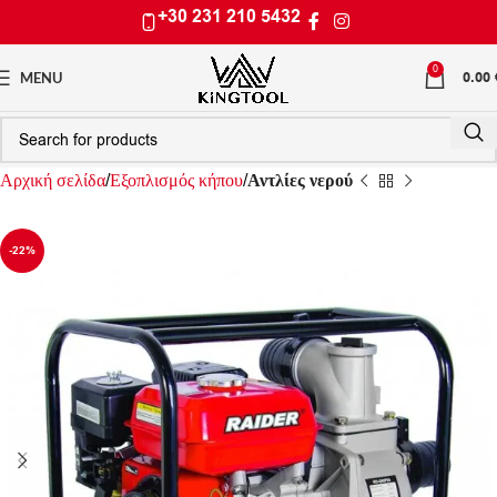
+30 231 210 5432
0
0.00
MENU
Αρχική σελίδα
Εξοπλισμός κήπου
Αντλίες νερού
-22%