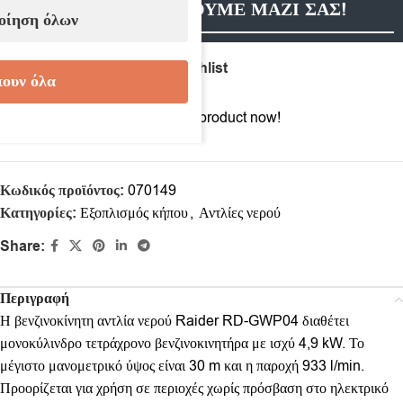
ΕΠΙΚΟΙΝΩΝΗΣΟΥΜΕ ΜΑΖΙ ΣΑΣ!
οίηση όλων
Compare
Add to wishlist
ουν όλα
11
People watching this product now!
Κωδικός προϊόντος:
070149
Κατηγορίες:
Εξοπλισμός κήπου
,
Αντλίες νερού
Share:
Περιγραφή
Η βενζινοκίνητη αντλία νερού Raider RD-GWP04 διαθέτει
μονοκύλινδρο τετράχρονο βενζινοκινητήρα με ισχύ 4,9 kW. Το
μέγιστο μανομετρικό ύψος είναι 30 m και η παροχή 933 l/min.
Προορίζεται για χρήση σε περιοχές χωρίς πρόσβαση στο ηλεκτρικό