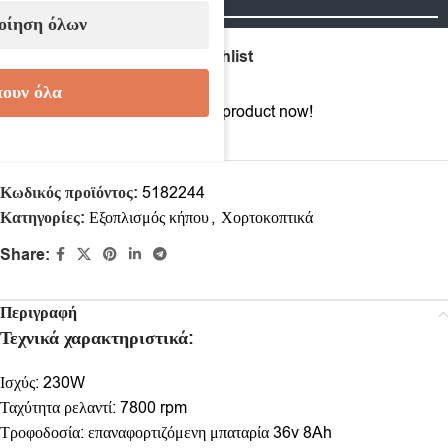
οίηση όλων
Compare
Add to wishlist
ουν όλα
17
People watching this product now!
Κωδικός προϊόντος:
5182244
Κατηγορίες:
Εξοπλισμός κήπου
,
Χορτοκοπτικά
Share:
Περιγραφή
Τεχνικά χαρακτηριστικά:
Ισχύς: 230W
Ταχύτητα ρελαντί: 7800 rpm
Τροφοδοσία: επαναφορτιζόμενη μπαταρία 36v 8Ah