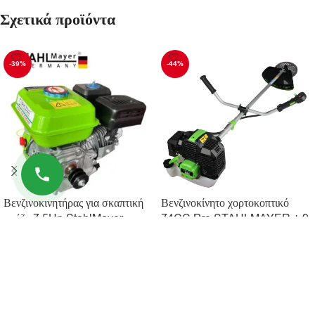
Σχετικά προϊόντα
-39%
-44%
Βενζινοκινητήρας για σκαπτική
Βενζινοκίνητο χορτοκοπτικό
φρέζα 7.5Hp StahlMayer
74CC Pro STAHLMAYER + 9
δώρα
109.90
€
179.90
€
89.90
€
159.90
€
ΠΡΟΣΘΉΚΗ ΣΤΟ ΚΑΛΆΘΙ
ΠΡΟΣΘΉΚΗ ΣΤΟ ΚΑΛΆΘΙ
ΠΛΗΡΟΦΟΡΊΕΣ