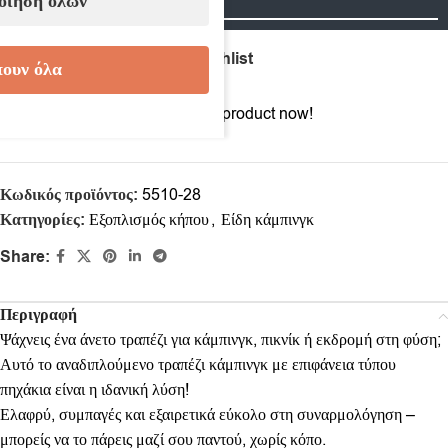
οίηση όλων
Compare
Add to wishlist
ουν όλα
14
People watching this product now!
Κωδικός προϊόντος:
5510-28
Κατηγορίες:
Εξοπλισμός κήπου
,
Είδη κάμπινγκ
Share:
Περιγραφή
Ψάχνεις ένα άνετο τραπέζι για κάμπινγκ, πικνίκ ή εκδρομή στη φύση;
Αυτό το αναδιπλούμενο τραπέζι κάμπινγκ με επιφάνεια τύπου
πηχάκια είναι η ιδανική λύση!
Ελαφρύ, συμπαγές και εξαιρετικά εύκολο στη συναρμολόγηση –
μπορείς να το πάρεις μαζί σου παντού, χωρίς κόπο.