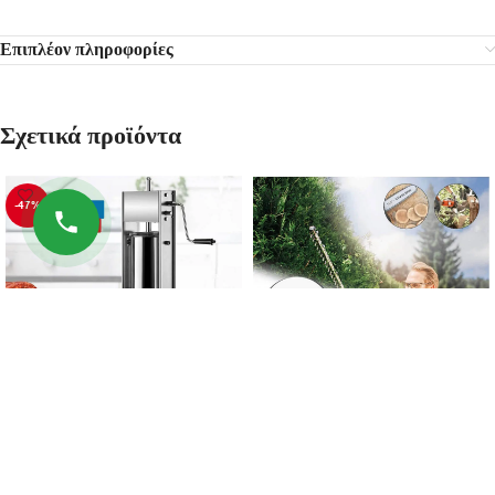
Επιπλέον πληροφορίες
Σχετικά προϊόντα
-47%
Επαγγελματικό γεμιστικό
Κιτ μετατροπής γωνιακού τροχού
λουκάνικων 7L STAHLMAYER
σε αλυσοπρίονο StahlMayer