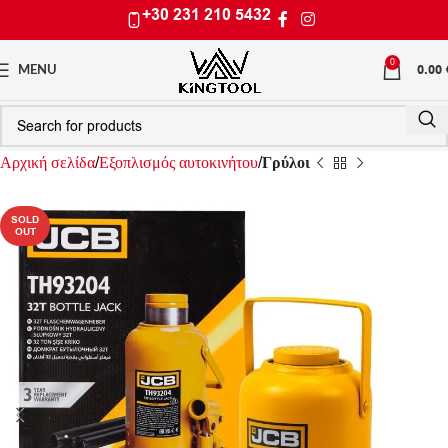
+30 231 210 5432
0
0.00
MENU
Αρχική σελίδα
Εξοπλισμός αυτοκινήτου
Γρύλοι
SOLD
OUT