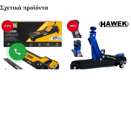
Σχετικά προϊόντα
-23%
-48%
ΓΡΥΛΟΣ ΚΡΟΚΟΔΕΙΛΟΣ 1.5
Γρύλος χαμηλού προφίλ 2,5
ΤΟΝΩΝ 70-610 mm JCB
τόνων 80-380 mm HAWEK
229.90
€
69.90
€
299.90
€
135.00
€
ΠΡΟΣΘΉΚΗ ΣΤΟ ΚΑΛΆΘΙ
ΠΡΟΣΘΉΚΗ ΣΤΟ ΚΑΛΆΘΙ
ΠΛΗΡΟΦΟΡΊΕΣ