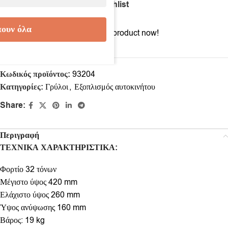
Compare
Add to wishlist
ουν όλα
11
People watching this product now!
Κωδικός προϊόντος:
93204
Κατηγορίες:
Γρύλοι
,
Εξοπλισμός αυτοκινήτου
Share:
Περιγραφή
ΤΕΧΝΙΚΑ ΧΑΡΑΚΤΗΡΙΣΤΙΚΑ:
Φορτίο 32 τόνων
Μέγιστο ύψος 420 mm
Ελάχιστο ύψος 260 mm
Ύψος ανύψωσης 160 mm
Βάρος: 19 kg