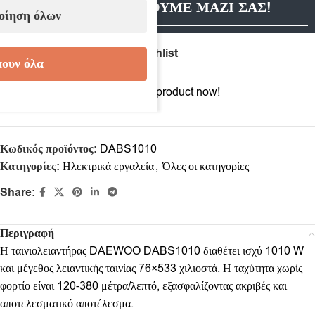
ΕΠΙΚΟΙΝΩΝΗΣΟΥΜΕ ΜΑΖΙ ΣΑΣ!
οίηση όλων
Compare
Add to wishlist
ουν όλα
12
People watching this product now!
Κωδικός προϊόντος:
DABS1010
Κατηγορίες:
Ηλεκτρικά εργαλεία
,
Όλες οι κατηγορίες
Share:
Περιγραφή
Η ταινιολειαντήρας DAEWOO DABS1010 διαθέτει ισχύ 1010 W
και μέγεθος λειαντικής ταινίας 76×533 χιλιοστά. Η ταχύτητα χωρίς
φορτίο είναι 120-380 μέτρα/λεπτό, εξασφαλίζοντας ακριβές και
αποτελεσματικό αποτέλεσμα.