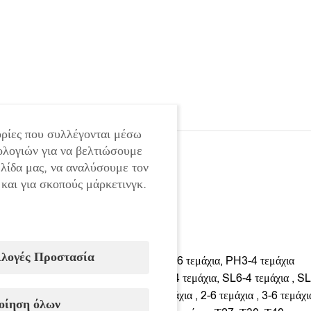
ρίες που συλλέγονται μέσω
ολογιών για να βελτιώσουμε
ελίδα μας, να αναλύσουμε τον
 και για σκοπούς μάρκετινγκ.
ΤΟ ΣΕΤ ΠΕΡΙΛΑΜΒΑΝΕΙ:
Μύτες 88 τεμαχίων 25 mm
:
ιλογές Προστασία
PH1-3 τεμάχια, PH1-3 τεμάχια, PH2-6 τεμάχια, PH3-4 τεμάχια
SL3-3 τεμάχια, SL4-3 τεμάχια , SL5-4 τεμάχια, SL6-4 τεμάχια , SL
SQ (τετράγωνο) 0-3 τεμάχια , 1-8 τεμάχια , 2-6 τεμάχια , 3-6 τεμάχι
οίηση όλων