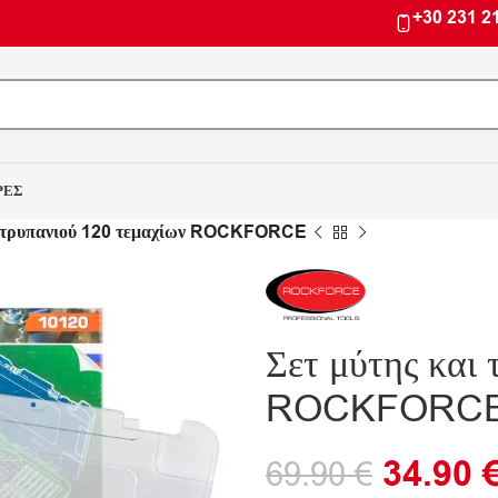
+30 231 2
ΡΕΣ
ι τρυπανιού 120 τεμαχίων ROCKFORCE
Σετ μύτης και
ROCKFORC
34.90
69.90
€