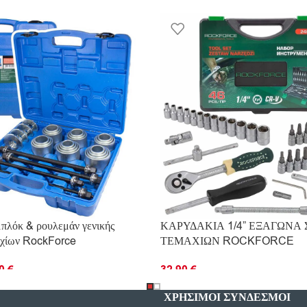
πλόκ & ρουλεμάν γενικής
ΚΑΡΥΔΑΚΙΑ 1/4” ΕΞΑΓΩΝΑ 
αχίων RockForce
ΤΕΜΑΧΙΩΝ ROCKFORCE
90
€
32.90
€
Ο ΚΑΛΆΘΙ
ΠΡΟΣΘΉΚΗ ΣΤΟ ΚΑΛΆΘΙ
ΧΡΗΣΙΜΟΙ ΣΥΝΔΕΣΜΟΙ