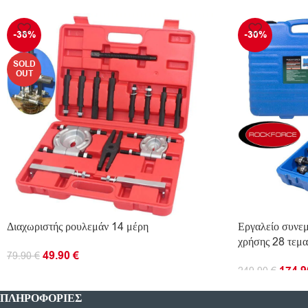
-38%
-30%
SOLD
OUT
Διαχωριστής ρουλεμάν 14 μέρη
Εργαλείο συνεμ
χρήσης 28 τεμ
49.90
€
79.90
€
174.
249.90
€
ΔΙΑΒΆΣΤΕ ΠΕΡΙΣΣΌΤΕΡΑ
ΠΡΟΣΘΉΚΗ ΣΤ
ΠΛΗΡΟΦΟΡΊΕΣ