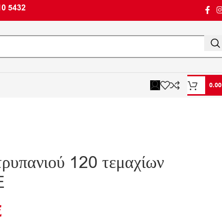
10 5432
0.0
 τρυπανιού 120 τεμαχίων
E
€