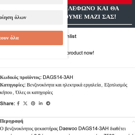
ΑΦΗΣΤΕ ΜΑΣ ΤΗΛΕΦΩΝΟ ΚΑΙ ΘΑ
ΕΠΙΚΟΙΝΩΝΗΣΟΥΜΕ ΜΑΖΙ ΣΑΣ!
οίηση όλων
Compare
Add to wishlist
ουν όλα
11
People watching this product now!
Κωδικός προϊόντος:
DAGS14-3AH
Κατηγορίες:
Βενζινοκίνητα και ηλεκτρικά εργαλεία
,
Εξοπλισμός
κήπου
,
Όλες οι κατηγορίες
Share:
Περιγραφή
Ο βενζινοκίνητος ψεκαστήρας Daewoo DAGS14-3AH διαθέτει