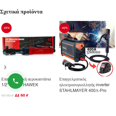
Σχετικά προϊόντα
-25%
-42%
Επαγγελματική αεροκαστάνια
Επαγγελματικός
1/2″ 80 Nm HAWEK
ηλεκτροσυγκολλητής inverter
STAHLMAYER 400А-Pro
44.90
€
59.90
€
74.90
€
129.90
€
ΠΡΟΣΘΉΚΗ ΣΤΟ ΚΑΛΆΘΙ
ΠΡΟΣΘΉΚΗ ΣΤΟ ΚΑΛΆΘΙ