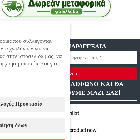
Εξαντλημένο
ορίες που συλλέγονται
ΓΡΗΓΟΡΗ ΠΑΡΑΓΓΕΛΙΑ
ν τεχνολογιών για να
ας στην ιστοσελίδα μας, να
η χρησιμοποιείτε και για
Στείλετε
ΑΦΗΣΤΕ ΜΑΣ ΤΗΛΕΦΩΝΟ ΚΑΙ ΘΑ
ΕΠΙΚΟΙΝΩΝΗΣΟΥΜΕ ΜΑΖΙ ΣΑΣ!
ιλογές Προστασία
Compare
Add to wishlist
οίηση όλων
14
People watching this product now!