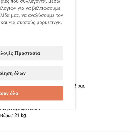
ρίες που συλλέγονται μέσω
ολογιών για να βελτιώσουμε
ελίδα μας, να αναλύσουμε τον
 και για σκοπούς μάρκετινγκ.
ιλογές Προστασία
οίηση όλων
ΤΕΧΝΙΚΑ ΧΑΡΑΚΤΗΡΙΣΤΙΚΑ:
Συνιστώμενη πίεση λειτουργίας: 6,3 – 8 bar.
ουν όλα
Μέγιστη ροπή στρέψης: 4000 Nm
Καρέ σύνδεσης: 1/2”
Μέγεθος καρυδάκι: 1″
Βάρος: 21 kg.