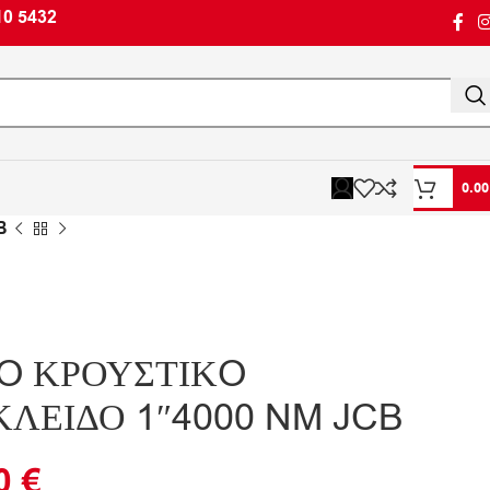
10 5432
0.0
B
O ΚΡΟΥΣΤΙΚO
ΕΙΔΟ 1″4000 NM JCB
90
€