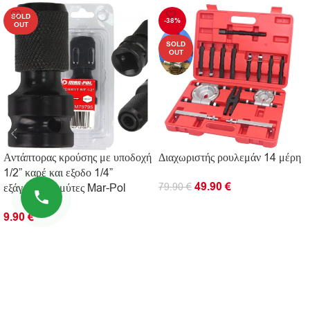
SOLD
-38%
OUT
SOLD
OUT
Αντάπτορας κρούσης με υποδοχή
Διαχωριστής ρουλεμάν 14 μέρη
1/2” καρέ και εξοδο 1/4”
49.90
€
εξάγωνο για μύτες Mar-Pol
79.90
€
ΔΙΑΒΆΣΤΕ ΠΕΡΙΣΣΌΤΕΡΑ
9.90
€
ΔΙΑΒΆΣΤΕ ΠΕΡΙΣΣΌΤΕΡΑ
ΠΛΗΡΟΦΟΡΊΕΣ
ΧΡΗΣΙΜΟΙ ΣΥΝΔΕΣΜΟΙ