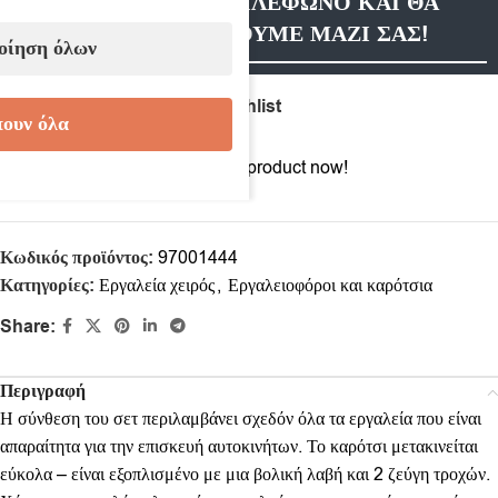
ΑΦΗΣΤΕ ΜΑΣ ΤΗΛΕΦΩΝΟ ΚΑΙ ΘΑ
ΕΠΙΚΟΙΝΩΝΗΣΟΥΜΕ ΜΑΖΙ ΣΑΣ!
οίηση όλων
Compare
Add to wishlist
ουν όλα
16
People watching this product now!
Κωδικός προϊόντος:
97001444
Κατηγορίες:
Εργαλεία χειρός
,
Εργαλειοφόροι και καρότσια
Share:
Περιγραφή
Η σύνθεση του σετ περιλαμβάνει σχεδόν όλα τα εργαλεία που είναι
απαραίτητα για την επισκευή αυτοκινήτων. Το καρότσι μετακινείται
εύκολα – είναι εξοπλισμένο με μια βολική λαβή και 2 ζεύγη τροχών.