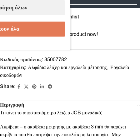
οίηση όλων
Compare
Add to wishlist
ουν όλα
10
People watching this product now!
Κωδικός προϊόντος:
35007782
Κατηγορίες:
Αλφάδια λέιζερ και εργαλεία μέτρησης
,
Εργαλεία
οικοδομών
Share:
Περιγραφή
Τι κάνει το αποστασιόμετρο λέιζερ JCB μοναδικό;
Ακρίβεια – η ακρίβεια μέτρησης με ακρίβεια 3 mm θα παρέχει
ακρίβεια που θα επιτρέψει την ευκολότερη λειτουργία. Μην