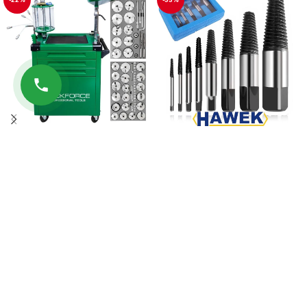
ΕΛΑΙΟΣΥΛΛΕΚΤΗΣ
Εξαγωγείς 8 εξαρτημάτων για
ΣΥΛΛΟΓΗΣ +
βίδες και σπασμένα υδραυλικά
ΑΝΑΡΡΟΦΗΣΗΣ ΛΑΔΙΟΥ 80
εξαρτήματα HAWEK
ΛΙΤΡΑ 80 τεμάχια
19.90
€
ROCKFORCE
29.90
€
ΠΡΟΣΘΉΚΗ ΣΤΟ ΚΑΛΆΘΙ
939.90
€
1.199.90
€
ΠΡΟΣΘΉΚΗ ΣΤΟ ΚΑΛΆΘΙ
ΠΛΗΡΟΦΟΡΊΕΣ
ΧΡΗΣΙΜΟΙ ΣΥΝΔΕΣΜΟΙ