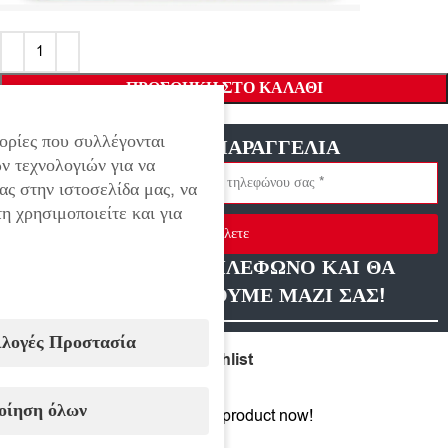
ΠΡΟΣΘΉΚΗ ΣΤΟ ΚΑΛΆΘΙ
ορίες που συλλέγονται
ΓΡΗΓΟΡΗ ΠΑΡΑΓΓΕΛΙΑ
ν τεχνολογιών για να
ας στην ιστοσελίδα μας, να
η χρησιμοποιείτε και για
Στείλετε
ΑΦΗΣΤΕ ΜΑΣ ΤΗΛΕΦΩΝΟ ΚΑΙ ΘΑ
ΕΠΙΚΟΙΝΩΝΗΣΟΥΜΕ ΜΑΖΙ ΣΑΣ!
ιλογές Προστασία
Compare
Add to wishlist
οίηση όλων
20
People watching this product now!