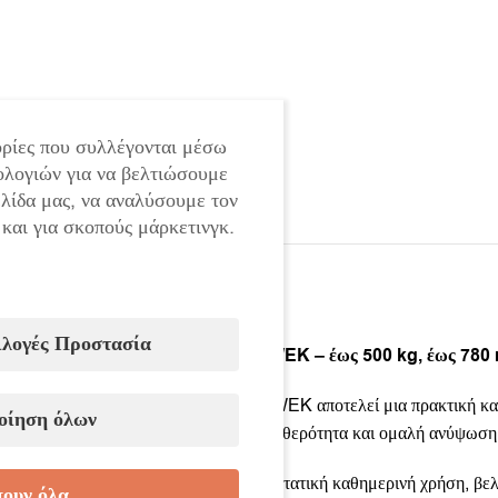
ρίες που συλλέγονται μέσω
ολογιών για να βελτιώσουμε
ελίδα μας, να αναλύσουμε τον
 και για σκοπούς μάρκετινγκ.
ιλογές Προστασία
Υδραυλικό ανυψωτικό καρότσι HAWEK – έως 500 kg, έως 78
Το υδραυλικό ανυψωτικό καρότσι HAWEK αποτελεί μια πρακτική και 
οίηση όλων
μηχανισμός ανύψωσης εξασφαλίζει σταθερότητα και ομαλή ανύψωση
Η κατασκευή του έχει σχεδιαστεί για εντατική καθημερινή χρήση, βε
ουν όλα