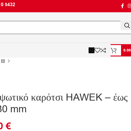
10 5432
0.0
υψωτικό καρότσι HAWEK – έως
780 mm
90
€