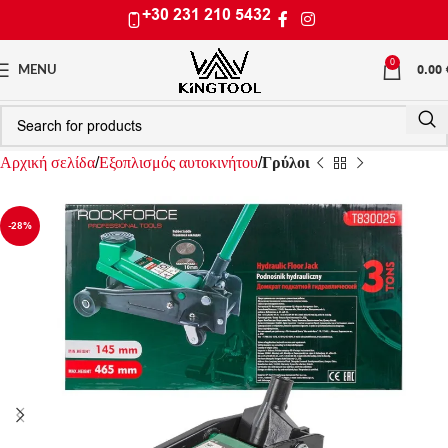
+30 231 210 5432
0
0.00
MENU
Αρχική σελίδα
Εξοπλισμός αυτοκινήτου
Γρύλοι
-28%