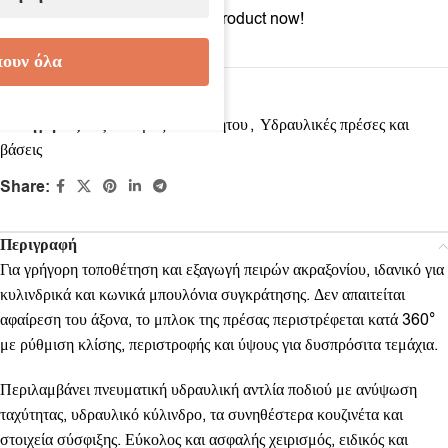
9
People watching this product now!
ουν όλα
Κωδικός προϊόντος:
5900077
Κατηγορίες:
Εξοπλισμός αυτοκινήτου
,
Υδραυλικές πρέσες και
βάσεις
Share:
Περιγραφή
Για γρήγορη τοποθέτηση και εξαγωγή πειρών ακραξονίου, ιδανικό για
κυλινδρικά και κωνικά μπουλόνια συγκράτησης. Δεν απαιτείται
αφαίρεση του άξονα, το μπλοκ της πρέσας περιστρέφεται κατά 360°
με ρύθμιση κλίσης, περιστροφής και ύψους για δυσπρόσιτα τεμάχια.
Περιλαμβάνει πνευματική υδραυλική αντλία ποδιού με ανύψωση
ταχύτητας, υδραυλικό κύλινδρο, τα συνηθέστερα κουζινέτα και
στοιχεία σύσφιξης. Εύκολος και ασφαλής χειρισμός, ειδικός και