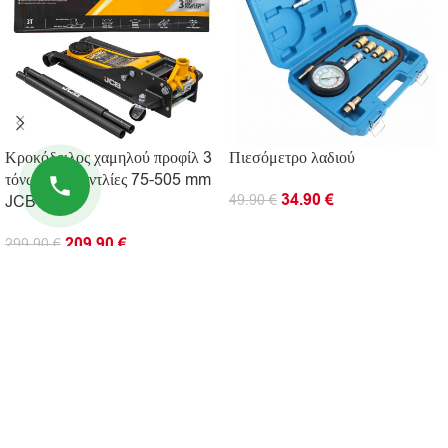
Κροκόδειλος χαμηλού προφίλ 3
Πιεσόμετρο λαδιού
τόνων με 2 αντλίες 75-505 mm
34.90
€
JCB
49.90
€
ΠΡΟΣΘΉΚΗ ΣΤΟ ΚΑΛΆΘΙ
209.90
€
299.90
€
ΠΡΟΣΘΉΚΗ ΣΤΟ ΚΑΛΆΘΙ
ΠΛΗΡΟΦΟΡΊΕΣ
ΧΡΗΣΙΜΟΙ ΣΥΝΔΕΣΜΟΙ
© 2026 Kingtools. Όλα τα δικαιώματα διατηρούνται