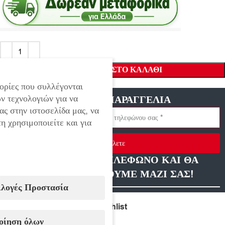
ΠΡΟΣΘΉΚΗ ΣΤΟ ΚΑΛΆΘΙ
ορίες που συλλέγονται
ν τεχνολογιών για να
ΓΡΗΓΟΡΗ ΠΑΡΑΓΓΕΛΙΑ
ας στην ιστοσελίδα μας, να
η χρησιμοποιείτε και για
Στείλετε
ΑΦΗΣΤΕ ΜΑΣ ΤΗΛΕΦΩΝΟ ΚΑΙ ΘΑ
ΕΠΙΚΟΙΝΩΝΗΣΟΥΜΕ ΜΑΖΙ ΣΑΣ!
ιλογές Προστασία
Compare
Add to wishlist
οίηση όλων