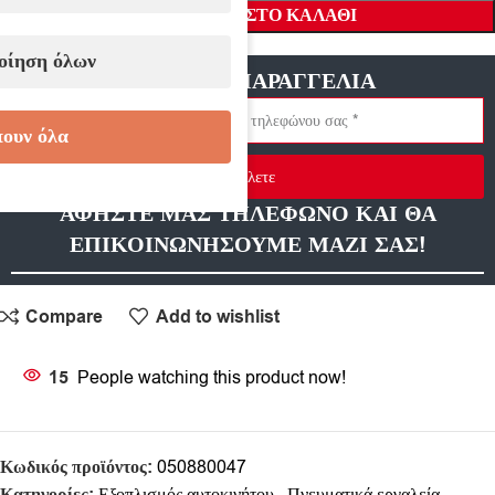
ΠΡΟΣΘΉΚΗ ΣΤΟ ΚΑΛΆΘΙ
οίηση όλων
ΓΡΗΓΟΡΗ ΠΑΡΑΓΓΕΛΙΑ
ουν όλα
Στείλετε
ΑΦΗΣΤΕ ΜΑΣ ΤΗΛΕΦΩΝΟ ΚΑΙ ΘΑ
ΕΠΙΚΟΙΝΩΝΗΣΟΥΜΕ ΜΑΖΙ ΣΑΣ!
Compare
Add to wishlist
15
People watching this product now!
Κωδικός προϊόντος:
050880047