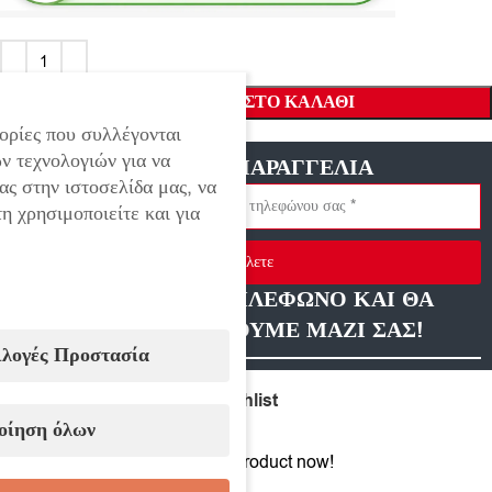
ΠΡΟΣΘΉΚΗ ΣΤΟ ΚΑΛΆΘΙ
ορίες που συλλέγονται
ν τεχνολογιών για να
ΓΡΗΓΟΡΗ ΠΑΡΑΓΓΕΛΙΑ
ας στην ιστοσελίδα μας, να
η χρησιμοποιείτε και για
Στείλετε
ΑΦΗΣΤΕ ΜΑΣ ΤΗΛΕΦΩΝΟ ΚΑΙ ΘΑ
ΕΠΙΚΟΙΝΩΝΗΣΟΥΜΕ ΜΑΖΙ ΣΑΣ!
ιλογές Προστασία
Compare
Add to wishlist
οίηση όλων
9
People watching this product now!