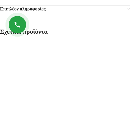
Επιπλέον πληροφορίες
Σχετικά προϊόντα
-32%
-23%
Γερανάκι ανύψωσης κινητήρων 2
ΓΡΥΛΟΣ ΚΡΟΚΟΔΕΙΛΟΣ 1.5
τόνων JCB
ΤΟΝΩΝ 70-610 mm JCB
409.90
€
229.90
€
599.90
€
299.90
€