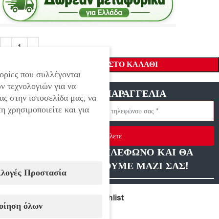
ΠΡΟΣΘΉΚΗ ΣΤΟ ΚΑΛΆΘΙ
ορίες που συλλέγονται
ν τεχνολογιών για να
ΓΡΗΓΟΡΗ ΠΑΡΑΓΓΕΛΙΑ
ας στην ιστοσελίδα μας, να
η χρησιμοποιείτε και για
Στείλετε
ΑΦΗΣΤΕ ΜΑΣ ΤΗΛΕΦΩΝΟ ΚΑΙ ΘΑ
ΕΠΙΚΟΙΝΩΝΗΣΟΥΜΕ ΜΑΖΙ ΣΑΣ!
ιλογές Προστασία
Compare
Add to wishlist
οίηση όλων