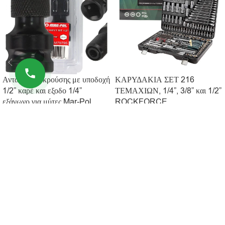
Αντάπτορας κρούσης με υποδοχή
ΚΑΡΥΔΑΚΙΑ ΣΕΤ 216
1/2” καρέ και εξοδο 1/4”
ΤΕΜΑΧΙΩΝ, 1/4”, 3/8” και 1/2”
εξάγωνο για μύτες Mar-Pol
ROCKFORCE
9.90
€
152.90
€
199.90
€
ΔΙΑΒΆΣΤΕ ΠΕΡΙΣΣΌΤΕΡΑ
ΠΡΟΣΘΉΚΗ ΣΤΟ ΚΑΛΆΘΙ
ΠΛΗΡΟΦΟΡΊΕΣ
ΧΡΗΣΙΜΟΙ ΣΥΝΔΕΣΜΟΙ
© 2026 Kingtools. Όλα τα δικαιώματα διατηρούνται