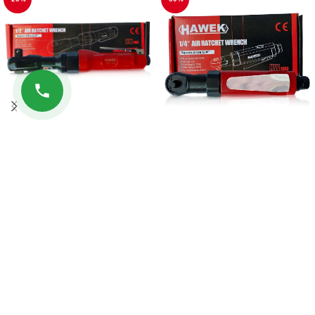
Επαγγελματική αεροκαστάνια
Επαγγελματική αεροκαστάνια
1/2″ 80 Nm HAWEK
1/4″ 32 Nm HAWEK
44.90
€
41.90
€
59.90
€
59.90
€
ΠΡΟΣΘΉΚΗ ΣΤΟ ΚΑΛΆΘΙ
ΠΡΟΣΘΉΚΗ ΣΤΟ ΚΑΛΆΘΙ
ΠΛΗΡΟΦΟΡΊΕΣ
ΧΡΗΣΙΜΟΙ ΣΥΝΔΕΣΜΟΙ
© 2026 Kingtools. Όλα τα δικαιώματα διατηρούνται