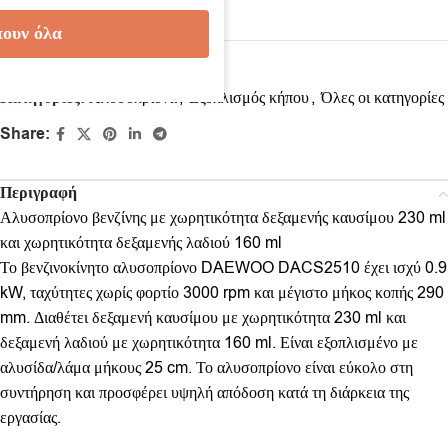
ουν όλα
Κωδικός προϊόντος:
DACS2510
Κατηγορίες:
Αλυσοπρίονα
,
Εξοπλισμός κήπου
,
Όλες οι κατηγορίες
Share:
Περιγραφή
Αλυσοπρίονο βενζίνης με χωρητικότητα δεξαμενής καυσίμου 230 ml
και χωρητικότητα δεξαμενής λαδιού 160 ml
Το βενζινοκίνητο αλυσοπρίονο DAEWOO DACS2510 έχει ισχύ 0.9
kW, ταχύτητες χωρίς φορτίο 3000 rpm και μέγιστο μήκος κοπής 290
mm. Διαθέτει δεξαμενή καυσίμου με χωρητικότητα 230 ml και
δεξαμενή λαδιού με χωρητικότητα 160 ml. Είναι εξοπλισμένο με
αλυσίδα/λάμα μήκους 25 cm. Το αλυσοπρίονο είναι εύκολο στη
συντήρηση και προσφέρει υψηλή απόδοση κατά τη διάρκεια της
εργασίας.