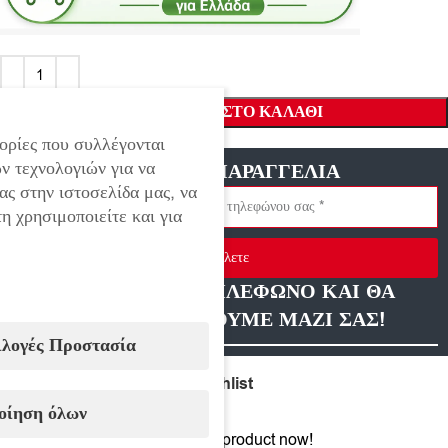
ΠΡΟΣΘΉΚΗ ΣΤΟ ΚΑΛΆΘΙ
ορίες που συλλέγονται
ν τεχνολογιών για να
ΓΡΗΓΟΡΗ ΠΑΡΑΓΓΕΛΙΑ
ας στην ιστοσελίδα μας, να
η χρησιμοποιείτε και για
Στείλετε
ΑΦΗΣΤΕ ΜΑΣ ΤΗΛΕΦΩΝΟ ΚΑΙ ΘΑ
ΕΠΙΚΟΙΝΩΝΗΣΟΥΜΕ ΜΑΖΙ ΣΑΣ!
ιλογές Προστασία
Compare
Add to wishlist
οίηση όλων
14
People watching this product now!