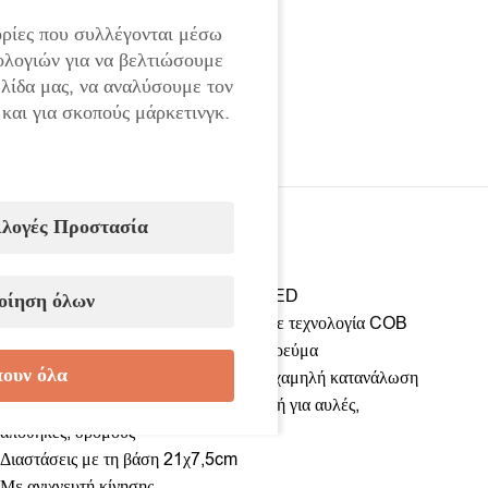
ρίες που συλλέγονται μέσω
ολογιών για να βελτιώσουμε
ελίδα μας, να αναλύσουμε τον
 και για σκοπούς μάρκετινγκ.
ιλογές Προστασία
Ηλιακή λάμπα 1200W με 108 COB LED
οίηση όλων
Ισχυρός φωτισμός εξωτερικού χώρου με τεχνολογία COB
Λειτουργεί με ηλιακή φόρτιση – χωρίς ρεύμα
ουν όλα
108 LED COB για υψηλή απόδοση & χαμηλή κατανάλωση
Ανθεκτική σε βροχή και σκόνη – ιδανική για αυλές,
αποθήκες, δρόμους
Διαστάσεις με τη βάση 21χ7,5cm
Με ανιχνευτή κίνησης