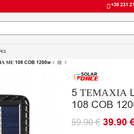
+30 231 2
ΡΕΣ
Α ΜΕ 108 COB 1200w
5 ΤΕΜΑΧΙΑ 
108 COB 12
39.90
59.90
€