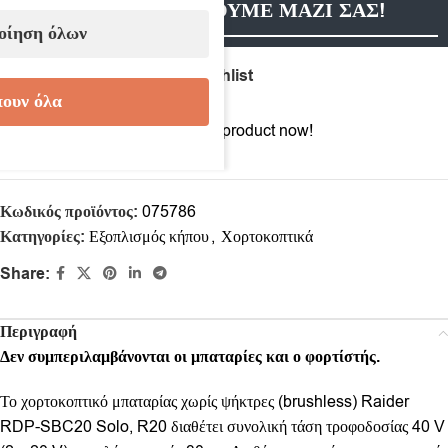
ΕΠΙΚΟΙΝΩΝΗΣΟΥΜΕ ΜΑΖΙ ΣΑΣ!
οίηση όλων
Compare
Add to wishlist
ουν όλα
12
People watching this product now!
Κωδικός προϊόντος:
075786
Κατηγορίες:
Εξοπλισμός κήπου
,
Χορτοκοπτικά
Share:
Περιγραφή
Δεν συμπεριλαμβάνονται οι μπαταρίες και ο φορτίστής.
Το χορτοκοπτικό μπαταρίας χωρίς ψήκτρες (brushless) Raider
RDP-SBC20 Solo, R20 διαθέτει συνολική τάση τροφοδοσίας 40 V