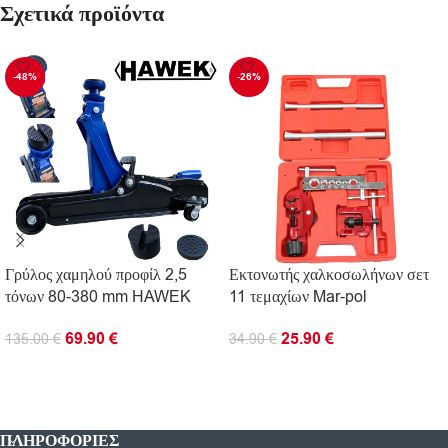
Σχετικά προϊόντα
-48%
-26%
Γρύλος χαμηλού προφίλ 2,5
Εκτονωτής χαλκοσωλήνων σετ
τόνων 80-380 mm HAWEK
11 τεμαχίων Mar-pol
69.90
€
25.90
€
135.00
€
34.90
€
ΠΡΟΣΘΉΚΗ ΣΤΟ ΚΑΛΆΘΙ
ΠΡΟΣΘΉΚΗ ΣΤΟ ΚΑΛΆΘΙ
ΠΛΗΡΟΦΟΡΊΕΣ