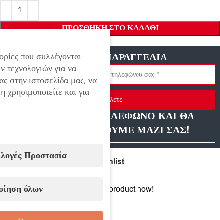
ΠΡΟΣΘΉΚΗ ΣΤΟ ΚΑΛΆΘΙ
ορίες που συλλέγονται
ΓΡΗΓΟΡΗ ΠΑΡΑΓΓΕΛΙΑ
ν τεχνολογιών για να
ας στην ιστοσελίδα μας, να
η χρησιμοποιείτε και για
Στείλετε
ΑΦΗΣΤΕ ΜΑΣ ΤΗΛΕΦΩΝΟ ΚΑΙ ΘΑ
ΕΠΙΚΟΙΝΩΝΗΣΟΥΜΕ ΜΑΖΙ ΣΑΣ!
ιλογές Προστασία
Compare
Add to wishlist
οίηση όλων
12
People watching this product now!