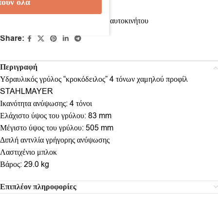
ουν όλα
Κωδικός προϊόντος:
7177500
Κατηγορίες:
Γρύλοι
,
Εξοπλισμός αυτοκινήτου
Share:
Περιγραφή
Υδραυλικός γρύλος “κροκόδειλος” 4 τόνων χαμηλού προφίλ
STAHLMAYER
Ικανότητα ανύψωσης: 4 τόνοι
Ελάχιστο ύψος του γρύλου: 83 mm
Μέγιστο ύψος του γρύλου: 505 mm
Διπλή αντνλία γρήγορης ανύψωσης
Λαστιχένιο μπλοκ
Βάρος: 29.0 kg
Επιπλέον πληροφορίες