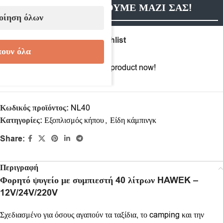
ΕΠΙΚΟΙΝΩΝΗΣΟΥΜΕ ΜΑΖΙ ΣΑΣ!
οίηση όλων
Compare
Add to wishlist
ουν όλα
10
People watching this product now!
Κωδικός προϊόντος:
NL40
Κατηγορίες:
Εξοπλισμός κήπου
,
Είδη κάμπινγκ
Share:
Περιγραφή
Φορητό ψυγείο με συμπιεστή 40 λίτρων HAWEK –
12V/24V/220V
Σχεδιασμένο για όσους αγαπούν τα ταξίδια, το camping και την