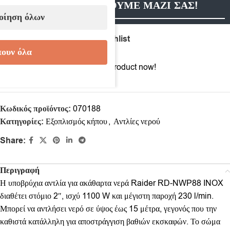
ΕΠΙΚΟΙΝΩΝΗΣΟΥΜΕ ΜΑΖΙ ΣΑΣ!
οίηση όλων
Compare
Add to wishlist
ουν όλα
3
People watching this product now!
Κωδικός προϊόντος:
070188
Κατηγορίες:
Εξοπλισμός κήπου
,
Αντλίες νερού
Share:
Περιγραφή
Η υποβρύχια αντλία για ακάθαρτα νερά Raider RD-NWP88 INOX
διαθέτει στόμιο 2″, ισχύ 1100 W και μέγιστη παροχή 230 l/min.
Μπορεί να αντλήσει νερό σε ύψος έως 15 μέτρα, γεγονός που την
καθιστά κατάλληλη για αποστράγγιση βαθιών εκσκαφών. Το σώμα