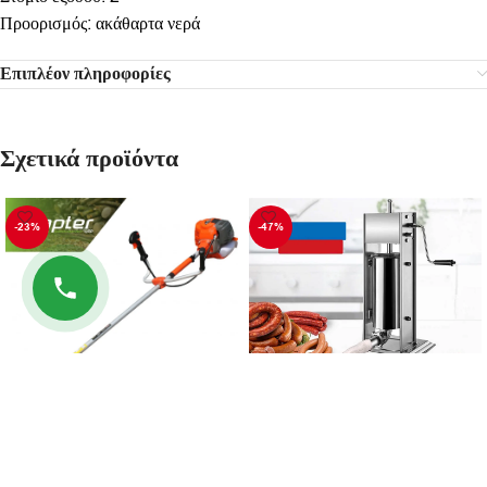
Προορισμός: ακάθαρτα νερά
Επιπλέον πληροφορίες
Σχετικά προϊόντα
-23%
-47%
Βενζινοκίνητο χορτοκοπτικό
Επαγγελματικό γεμιστικό
42.7CC. RAPTER
λουκάνικων 7L STAHLMAYER