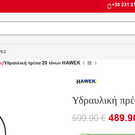
+30 231 2
ΡΕΣ
ις
Υδραυλική πρέσα 20 τόνων HAWEK
Υδραυλική πρ
489.
599.90
€