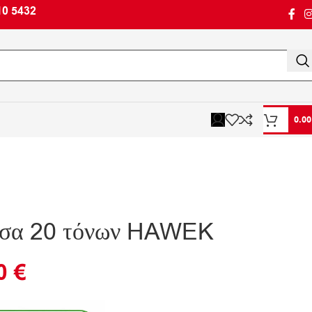
10 5432
0.0
έσα 20 τόνων HAWEK
90
€