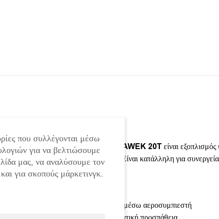
Υδραυλική πρέσα 20 τόνων HAWEK
ρίες που συλλέγονται μέσω
Η πνευμοϋδραυλική πρέσα δαπέδου
HAWEK 20T
είναι εξοπλισμός
ολογιών για να βελτιώσουμε
και βαρέων μεταλλικών εξαρτημάτων. Είναι κατάλληλη για συνεργεία 
ελίδα μας, να αναλύσουμε τον
 και για σκοπούς μάρκετινγκ.
Κύρια πλεονεκτήματα:
• Μέγιστη δύναμη πίεσης – 20 τόνοι
• Λειτουργία τόσο χειροκίνητα όσο και μέσω αεροσυμπιεστή
• Πνευματική αντλία για ελάχιστη σωματική προσπάθεια