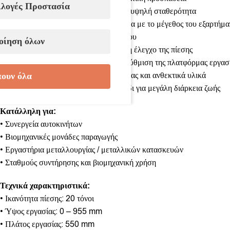
ιλογές Προστασία
• Ισχυρή διπλή κατασκευή τύπου H για υψηλή σταθερότητα
• Ρυθμιζόμενο τραπέζι εργασίας ανάλογα με το μέγεθος του εξαρτήμα
• Δυνατότητα μετακίνησης του κυλίνδρου
οίηση όλων
• Ενσωματωμένο μανόμετρο για ακριβή έλεγχο της πίεσης
• Βαρούλκο για εύκολη ανύψωση και ρύθμιση της πλατφόρμας εργασ
ουν όλα
• Κατασκευασμένη από υψηλής ποιότητας και ανθεκτικά υλικά
• Γεμισμένη με ποιοτικό υδραυλικό λάδι για μεγάλη διάρκεια ζωής
Κατάλληλη για:
• Συνεργεία αυτοκινήτων
• Βιομηχανικές μονάδες παραγωγής
• Εργαστήρια μεταλλουργίας / μεταλλικών κατασκευών
• Σταθμούς συντήρησης και βιομηχανική χρήση
Τεχνικά χαρακτηριστικά:
• Ικανότητα πίεσης: 20 τόνοι
• Ύψος εργασίας: 0 – 955 mm
• Πλάτος εργασίας: 550 mm