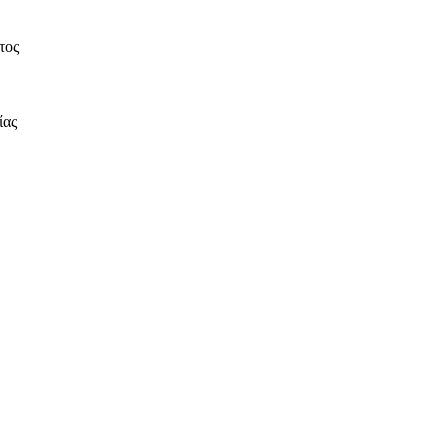
τος
ίας