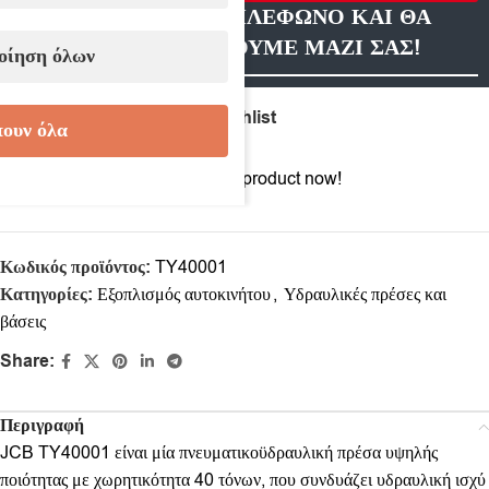
ΑΦΗΣΤΕ ΜΑΣ ΤΗΛΕΦΩΝΟ ΚΑΙ ΘΑ
ΕΠΙΚΟΙΝΩΝΗΣΟΥΜΕ ΜΑΖΙ ΣΑΣ!
οίηση όλων
Compare
Add to wishlist
ουν όλα
16
People watching this product now!
Κωδικός προϊόντος:
TY40001
Κατηγορίες:
Εξοπλισμός αυτοκινήτου
,
Υδραυλικές πρέσες και
βάσεις
Share:
Περιγραφή
JCB TY40001 είναι μία πνευματικοϋδραυλική πρέσα υψηλής
ποιότητας με χωρητικότητα 40 τόνων, που συνδυάζει υδραυλική ισχύ