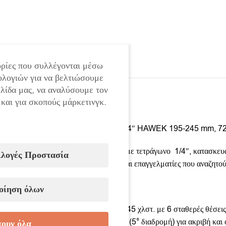
ρίες που συλλέγονται μέσω
ολογιών για να βελτιώσουμε
ελίδα μας, να αναλύσουμε τον
 και για σκοπούς μάρκετινγκ.
Τηλεσκοπική αναστρέψιμη καστάνια 1/4″ HAWEK 195-245 mm, 72
Επαγγελματική τηλεσκοπική καστάνια με τετράγωνο 1/4″, κατασκευασ
ιλογές Προστασία
βιομηχανική συντήρηση, ερασιτέχνες και επαγγελματίες που αναζητούν
Χαρακτηριστικά:
οίηση όλων
✔ Μήκος: ρυθμιζόμενο από 195 έως 245 χλστ. με 6 σταθερές θέσεις 
✔ Μηχανισμός καστάνιας με 72 δόντια (5° διαδρομή) για ακριβή και 
ουν όλα