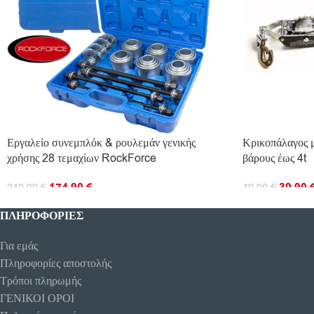
Εργαλείο συνεμπλόκ & ρουλεμάν γενικής
Κρικοπάλαγος μ
χρήσης 28 τεμαχίων RockForce
βάρους έως 4t
174.90
€
39.90
249.90
€
49.90
€
ΠΡΟΣΘΉΚΗ ΣΤΟ ΚΑΛΆΘΙ
ΔΙΑΒΆΣΤΕ ΠΕ
ΠΛΗΡΟΦΟΡΊΕΣ
Για εμάς
Πληροφορίες αποστολής
Τρόποι πληρωμής
ΓΕΝΙΚΟΙ ΟΡΟΙ