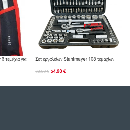
6 τεμάχια για
Σετ εργαλείων Stahlmayer 108 τεμαχίων
54.90
€
89.90
€
ΠΡΟΣΘΉΚΗ ΣΤΟ ΚΑΛΆΘΙ