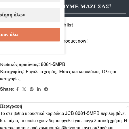
ΕΠΙΚΟΙΝΩΝΗΣΟΥΜΕ ΜΑΖΙ ΣΑΣ!
οίηση όλων
Compare
Add to wishlist
ουν όλα
4
People watching this product now!
Κωδικός προϊόντος:
8081-5MPB
Κατηγορίες:
Εργαλεία χειρός
,
Μύτες και καρυδάκια
,
Όλες οι
κατηγορίες
Share:
Περιγραφή
Το σετ βαθιά κρουστικά καριδάκια JCB 8081-5MPB περιλαμβάνει
8 τεμάχια, τα οποία έχουν δημιουργηθεί για επαγγελματική χρήση. Η
κατασκευή τους από χρωμιομολυβδαίνιο τα κάνει σκληρά και