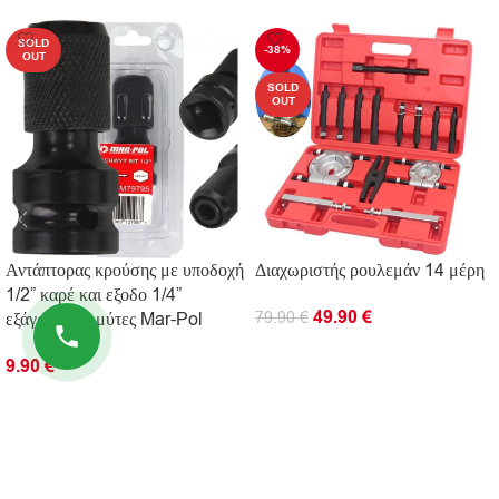
SOLD
-38%
OUT
SOLD
OUT
Αντάπτορας κρούσης με υποδοχή
Διαχωριστής ρουλεμάν 14 μέρη
1/2” καρέ και εξοδο 1/4”
49.90
€
εξάγωνο για μύτες Mar-Pol
79.90
€
ΔΙΑΒΆΣΤΕ ΠΕΡΙΣΣΌΤΕΡΑ
9.90
€
ΔΙΑΒΆΣΤΕ ΠΕΡΙΣΣΌΤΕΡΑ
ΠΛΗΡΟΦΟΡΊΕΣ
ΧΡΗΣΙΜΟΙ ΣΥΝΔΕΣΜΟΙ