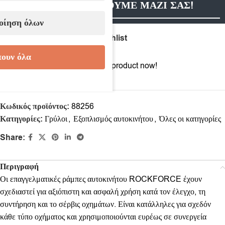
ΕΠΙΚΟΙΝΩΝΗΣΟΥΜΕ ΜΑΖΙ ΣΑΣ!
οίηση όλων
Compare
Add to wishlist
ουν όλα
13
People watching this product now!
Κωδικός προϊόντος:
88256
Κατηγορίες:
Γρύλοι
,
Εξοπλισμός αυτοκινήτου
,
Όλες οι κατηγορίες
Share:
Περιγραφή
Οι επαγγελματικές ράμπες αυτοκινήτου ROCKFORCE έχουν
σχεδιαστεί για αξιόπιστη και ασφαλή χρήση κατά τον έλεγχο, τη
συντήρηση και το σέρβις οχημάτων. Είναι κατάλληλες για σχεδόν
κάθε τύπο οχήματος και χρησιμοποιούνται ευρέως σε συνεργεία