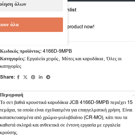
οίηση όλων
Compare
Add to wishlist
ουν όλα
13
People watching this product now!
Κωδικός προϊόντος:
4166D-9MPB
Κατηγορίες:
Εργαλεία χειρός
,
Μύτες και καρυδάκια
,
Όλες οι
κατηγορίες
Share:
Περιγραφή
Το σετ βαθιά κρουστικά καρυδάκια JCB 4166D-9MPB περιέχει 15
τεμάχια, τα οποία είναι σχεδιασμένα για επαγγελματική χρήση. Είναι
κατασκευασμένα από χρώμιο-μολυβδαίνιο (CR-MO), κάτι που τα
καθιστά σκληρά και ανθεκτικά σε έντονη εργασία με εργαλεία
κρούσης.