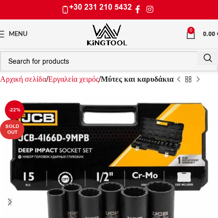
+30 231 210 5432
0
0.00
MENU
Αρχική σελίδα
Εργαλεία χειρός
Μύτες και καρυδάκια
-22%
SOLD
OUT