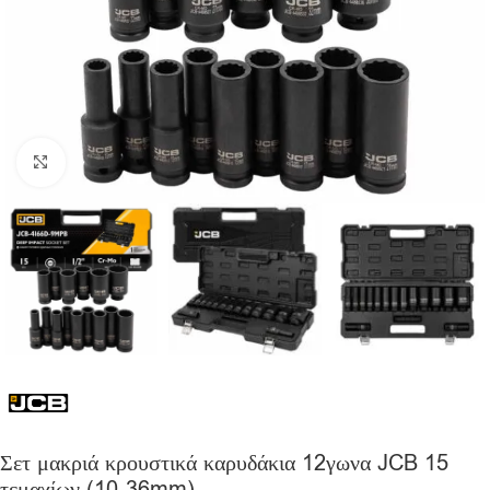
Click to enlarge
Σετ μακριά κρουστικά καρυδάκια 12γωνα JCB 15
τεμαχίων (10-36mm)