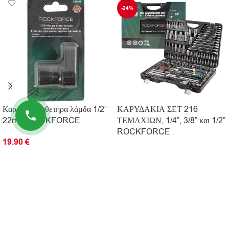
-24%
Καρυδάκι καθετήρα λάμδα 1/2“
ΚΑΡΥΔΑΚΙΑ ΣΕΤ 216
22mm ROCKFORCE
ΤΕΜΑΧΙΩΝ, 1/4”, 3/8” και 1/2”
ROCKFORCE
19.90
€
152.90
€
199.90
€
ΠΡΟΣΘΉΚΗ ΣΤΟ ΚΑΛΆΘΙ
ΠΡΟΣΘΉΚΗ ΣΤΟ ΚΑΛΆΘΙ
ΠΛΗΡΟΦΟΡΊΕΣ
ΧΡΗΣΙΜΟΙ ΣΥΝΔΕΣΜΟΙ
© 2026 Kingtools. Όλα τα δικαιώματα διατηρούνται