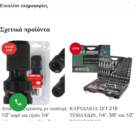
Επιπλέον πληροφορίες
Σχετικά προϊόντα
SOLD
-24%
OUT
Αντάπτορας κρούσης με υποδοχή
ΚΑΡΥΔΑΚΙΑ ΣΕΤ 216
1/2” καρέ και εξοδο 1/4”
ΤΕΜΑΧΙΩΝ, 1/4”, 3/8” και 1/2”
εξάγωνο για μύτες Mar-Pol
ROCKFORCE
9.90
€
152.90
€
199.90
€