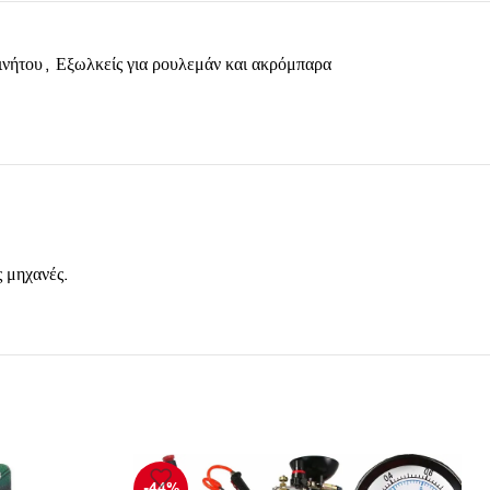
ινήτου
,
Еξωλκείς για ρουλεμάν και ακρόμπαρα
ς μηχανές.
-44%