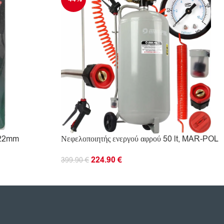
 22mm
Νεφελοποιητής ενεργού αφρού 50 lt, MAR-POL
224.90
€
399.90
€
ΠΡΟΣΘΉΚΗ ΣΤΟ ΚΑΛΆΘΙ