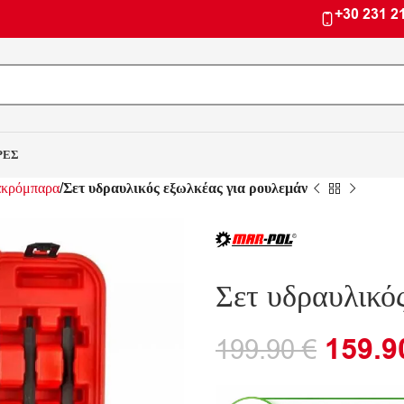
+30 231 2
ΡΕΣ
 ακρόμπαρα
Σετ υδραυλικός εξωλκέας για ρουλεμάν
Σετ υδραυλικό
159.
199.90
€