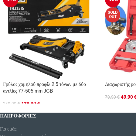
SOLD
OUT
Γρύλος χαμηλού προφίλ 2,5 τόνων με δύο
Διαχωριστής ρ
αντλίες 77-505 mm JCB
49.90
79.90
€
179.90
€
259.90
€
ΔΙΑΒΆΣΤΕ ΠΕ
ΠΡΟΣΘΉΚΗ ΣΤΟ ΚΑΛΆΘΙ
ΠΛΗΡΟΦΟΡΊΕΣ
Για εμάς