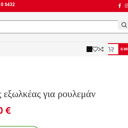
10 5432
0.0
ς εξωλκέας για ρουλεμάν
90
€