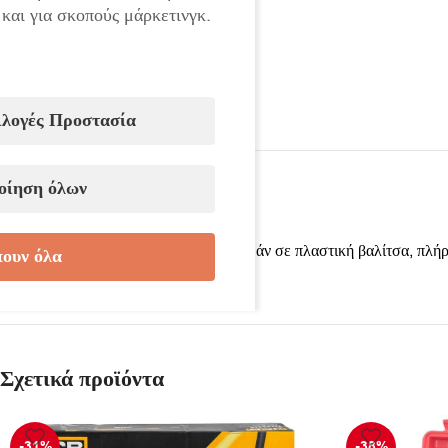
 και για σκοπούς μάρκετινγκ.
ιλογές Προστασία
οίηση όλων
Σετ επαγγελματικό εξωλκέα για ρουλεμάν σε πλαστική βαλίτσα, πλήρε
ουν όλα
Σχετικά προϊόντα
-31%
-38%