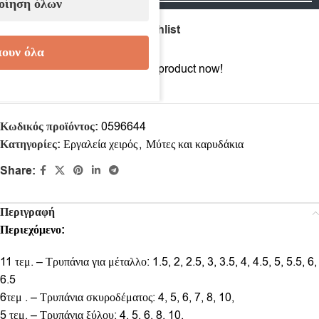
οίηση όλων
Compare
Add to wishlist
ουν όλα
13
People watching this product now!
Κωδικός προϊόντος:
0596644
Κατηγορίες:
Εργαλεία χειρός
,
Μύτες και καρυδάκια
Share:
Περιγραφή
Περιεχόμενο:
11 τεμ. – Τρυπάνια για μέταλλο: 1.5, 2, 2.5, 3, 3.5, 4, 4.5, 5, 5.5, 6,
6.5
6τεμ . – Τρυπάνια σκυροδέματος: 4, 5, 6, 7, 8, 10,
5 τεμ. – Τρυπάνια ξύλου: 4, 5, 6, 8, 10,